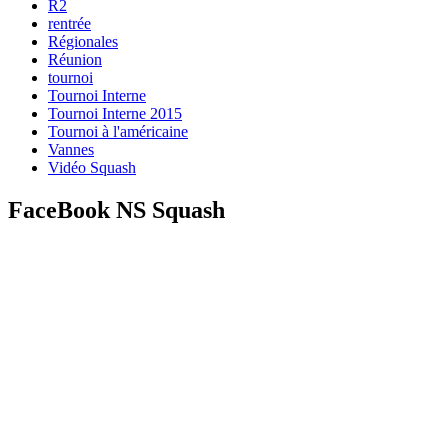
R2
rentrée
Régionales
Réunion
tournoi
Tournoi Interne
Tournoi Interne 2015
Tournoi à l'américaine
Vannes
Vidéo Squash
FaceBook NS Squash