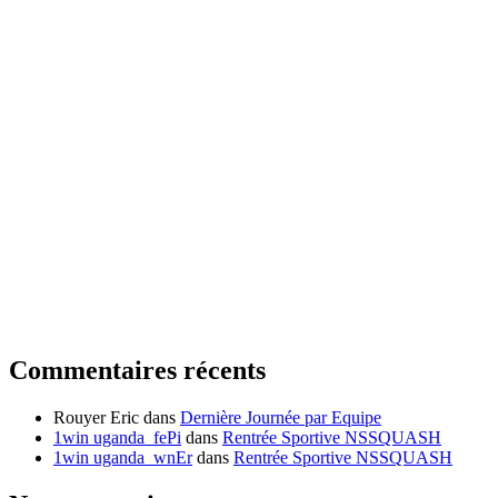
Commentaires récents
Rouyer Eric
dans
Dernière Journée par Equipe
1win uganda_fePi
dans
Rentrée Sportive NSSQUASH
1win uganda_wnEr
dans
Rentrée Sportive NSSQUASH