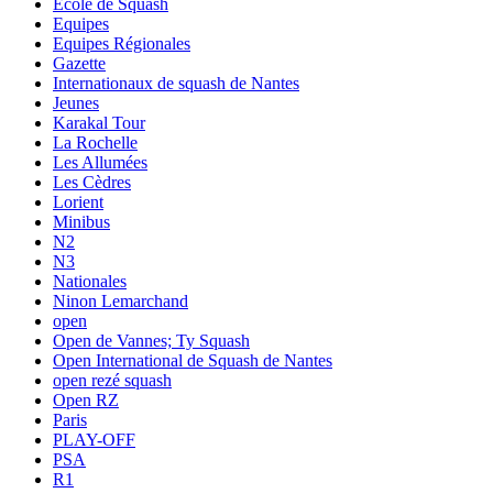
Ecole de Squash
Equipes
Equipes Régionales
Gazette
Internationaux de squash de Nantes
Jeunes
Karakal Tour
La Rochelle
Les Allumées
Les Cèdres
Lorient
Minibus
N2
N3
Nationales
Ninon Lemarchand
open
Open de Vannes; Ty Squash
Open International de Squash de Nantes
open rezé squash
Open RZ
Paris
PLAY-OFF
PSA
R1