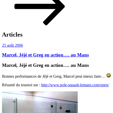
Articles
Publié
25 août 2006
le
Marcel, Jéjé et Greg en action…. au Mans
Marcel, Jéjé et Greg en action…. au Mans
Bonnes performances de Jéjé et Greg, Marcel peut mieux faire…
Résumé du tournoi sur :
http://www.pole-squash-lemans.com/open/