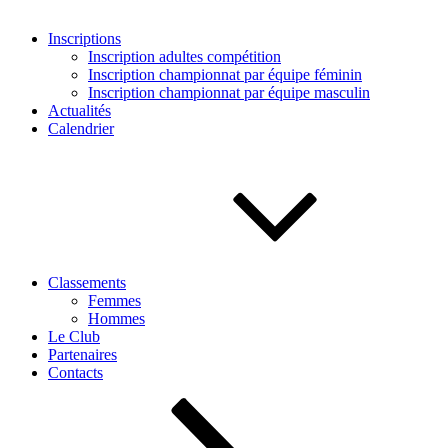
Inscriptions
Inscription adultes compétition
Inscription championnat par équipe féminin
Inscription championnat par équipe masculin
Actualités
Calendrier
Classements
Femmes
Hommes
Le Club
Partenaires
Contacts
Descendre
au
contenu