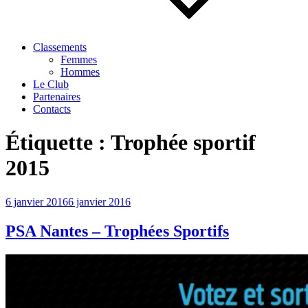
Classements
Femmes
Hommes
Le Club
Partenaires
Contacts
Étiquette :
Trophée sportif
2015
Publié
6 janvier 2016
6 janvier 2016
le
PSA Nantes – Trophées Sportifs