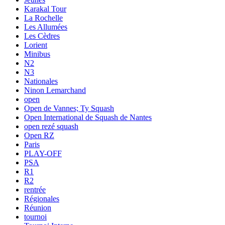
Karakal Tour
La Rochelle
Les Allumées
Les Cèdres
Lorient
Minibus
N2
N3
Nationales
Ninon Lemarchand
open
Open de Vannes; Ty Squash
Open International de Squash de Nantes
open rezé squash
Open RZ
Paris
PLAY-OFF
PSA
R1
R2
rentrée
Régionales
Réunion
tournoi