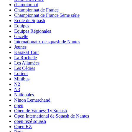
championnat
Championnat de France
Championnat de France 5ème série
Ecole de Squash
Equipes
Equipes Régionales
Gazette
Internationaux de squash de Nantes
Jeunes
Karakal Tour
La Rochelle
Les Allumées
Les Cèdres
Lorient
Minibus
N2
N3
Nationales
Ninon Lemarchand
open
Open de Vannes; Ty Squash
Open International de Squash de Nantes
open rezé squash
Open RZ
Paris