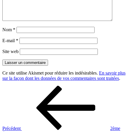
Nom
*
E-mail
*
Site web
Ce site utilise Akismet pour réduire les indésirables.
En savoir plus
sur la façon dont les données de vos commentaires sont traitées
.
Navigation
Article
précédent
de
l’article
Précédent
2ème