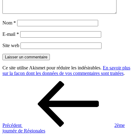
Nom
*
E-mail
*
Site web
Ce site utilise Akismet pour réduire les indésirables.
En savoir plus
sur la façon dont les données de vos commentaires sont traitées
.
Navigation
Article
précédent
de
l’article
Précédent
2ème
journée de Régionales