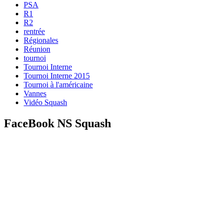
PSA
R1
R2
rentrée
Régionales
Réunion
tournoi
Tournoi Interne
Tournoi Interne 2015
Tournoi à l'américaine
Vannes
Vidéo Squash
FaceBook NS Squash