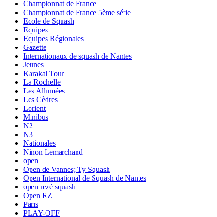
Championnat de France
Championnat de France 5ème série
Ecole de Squash
Equipes
Equipes Régionales
Gazette
Internationaux de squash de Nantes
Jeunes
Karakal Tour
La Rochelle
Les Allumées
Les Cèdres
Lorient
Minibus
N2
N3
Nationales
Ninon Lemarchand
open
Open de Vannes; Ty Squash
Open International de Squash de Nantes
open rezé squash
Open RZ
Paris
PLAY-OFF