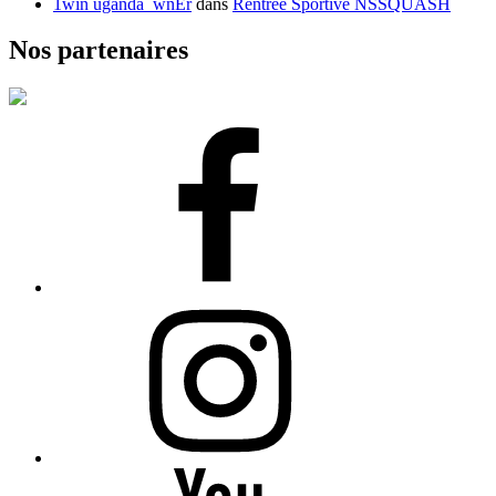
1win uganda_wnEr
dans
Rentrée Sportive NSSQUASH
Nos partenaires
Facebook
Instagram
YouTube