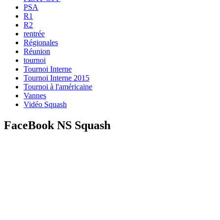
PSA
R1
R2
rentrée
Régionales
Réunion
tournoi
Tournoi Interne
Tournoi Interne 2015
Tournoi à l'américaine
Vannes
Vidéo Squash
FaceBook NS Squash