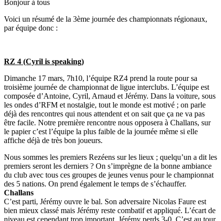
Bonjour à tous
Voici un résumé de la 3ème journée des championnats régionaux,
par équipe donc :
RZ 4 (Cyril is speaking)
Dimanche 17 mars, 7h10, l’équipe RZ4 prend la route pour sa
troisième journée de championnat de ligue interclubs. L’équipe est
composée d’Antoine, Cyril, Arnaud et Jérémy. Dans la voiture, sous
les ondes d’RFM et nostalgie, tout le monde est motivé ; on parle
déjà des rencontres qui nous attendent et on sait que ça ne va pas
être facile. Notre première rencontre nous opposera à Challans, sur
le papier c’est l’équipe la plus faible de la journée même si elle
affiche déjà de très bon joueurs.
Nous sommes les premiers Rezéens sur les lieux ; quelqu’un a dit les
premiers seront les derniers ? On s’imprègne de la bonne ambiance
du club avec tous ces groupes de jeunes venus pour le championnat
des 5 nations. On prend également le temps de s’échauffer.
Challans
C’est parti, Jérémy ouvre le bal. Son adversaire Nicolas Faure est
bien mieux classé mais Jérémy reste combatif et appliqué. L’écart de
niveau est cependant trop important, Jérémy perds 3-0. C’est au tour