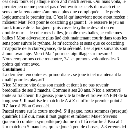
ces deux tours et j’attaque mon 2nd match serein. Oui mais voilà, le
premier jeu ne me permet pas d’entrevoir les clefs du match et je
sens que la rencontre s’annonce plus que compliquée… Je perds
logiquement le premier jeu. C’est là qu’intervient notre
atout rezéen
:
môsieur Mat’ Fort pour le coatching gagnant !! Je resserre le jeu au
fond, trouve de la longueur puis casse le rythme devant ou en
double mur… Je colle mes balles, je colle mes balles, je colle mes
balles ! Mon adversaire plus âgé doit maintenant courir dans tous les
sens pour suivre le rythme. Je m’accroche et sens que ce coatching
m’apporte de la clairvoyance, de la sérénité. Les 3 jeux suivants sont
à mon avantage. Merci Mat’ pour cet aiguillage sur mesure !
Nous remportons cette rencontre, 3-1 et prenons volontiers les 3
points qui vont avec.
Coulaines 1
La dernière rencontre est primordiale : se joue ici et maintenant la
qualif pour les play-off.
Nico M rentre vite dans son match et tient à ne pas revenir
bredouille de ses 3 matchs. Comme à ses 20 ans, Nico a retrouvé
toute sa fraîcheur. Il agresse, joue vite la balle et trouve ENFIN de la
longueur !! Il maîtrise le match de A à Z et offre le premier point à
RZ face à Pilon Gwenaël.
Pascal rentre sur le cours motivé. S’il gagne, nous sommes (presque)
qualifiés ! Hé oui, mais il faut gagner et môsieur Malet Stevens
(joueur ô combien sympathique) donne du fil à retordre à Pascal !
Un match en 5 manches, qui se joue à peu de choses, 2-3 erreurs ici