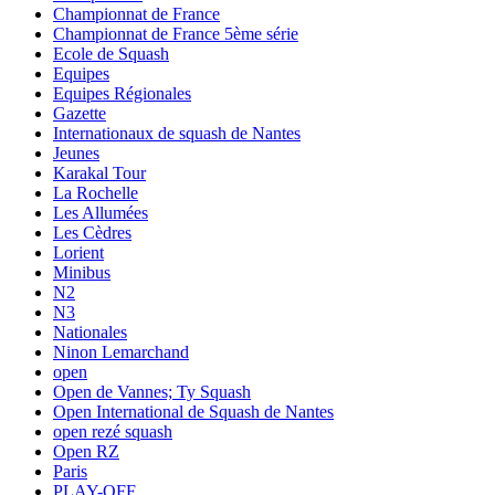
Championnat de France
Championnat de France 5ème série
Ecole de Squash
Equipes
Equipes Régionales
Gazette
Internationaux de squash de Nantes
Jeunes
Karakal Tour
La Rochelle
Les Allumées
Les Cèdres
Lorient
Minibus
N2
N3
Nationales
Ninon Lemarchand
open
Open de Vannes; Ty Squash
Open International de Squash de Nantes
open rezé squash
Open RZ
Paris
PLAY-OFF