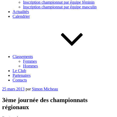
Inscription championnat par équipe féminin
Inscription championnat par équipe masculin
Actualités
Calendrier
Classements
Femmes
Hommes
Le Club
Partenaires
Contacts
Publié
25 mars 2013
par
Simon Micheau
le
3ème journée des championnats
régionaux