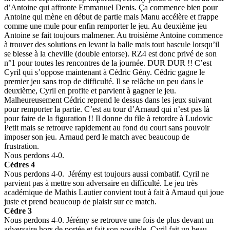
d’Antoine qui affronte Emmanuel Denis. Ça commence bien pour
Antoine qui mène en début de partie mais Manu accélère et frappe
comme une mule pour enfin remporter le jeu. Au deuxième jeu
Antoine se fait toujours malmener. Au troisième Antoine commence
à trouver des solutions en levant la balle mais tout bascule lorsqu’il
se blesse à la cheville (double entorse). RZ4 est donc privé de son
n°1 pour toutes les rencontres de la journée. DUR DUR !! C’est
Cyril qui s’oppose maintenant à Cédric Gény. Cédric gagne le
premier jeu sans trop de difficulté. Il se relâche un peu dans le
deuxième, Cyril en profite et parvient à gagner le jeu.
Malheureusement Cédric reprend le dessus dans les jeux suivant
pour remporter la partie. C’est au tour d’Arnaud qui n’est pas là
pour faire de la figuration !! Il donne du file à retordre à Ludovic
Petit mais se retrouve rapidement au fond du court sans pouvoir
imposer son jeu. Arnaud perd le match avec beaucoup de
frustration.
Nous perdons 4-0.
Cèdres 4
Nous perdons 4-0. Jérémy est toujours aussi combatif. Cyril ne
parvient pas à mettre son adversaire en difficulté. Le jeu très
académique de Mathis Lautier convient tout à fait à Arnaud qui joue
juste et prend beaucoup de plaisir sur ce match.
Cèdre 3
Nous perdons 4-0. Jérémy se retrouve une fois de plus devant un
adversaire hors de portée et fait son possible. Cyril fait un beau