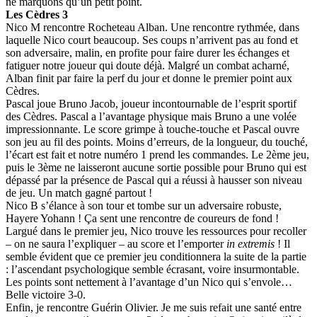
ne marquons qu’un petit point.
Les Cèdres 3
Nico M rencontre Rocheteau Alban. Une rencontre rythmée, dans
laquelle Nico court beaucoup. Ses coups n’arrivent pas au fond et
son adversaire, malin, en profite pour faire durer les échanges et
fatiguer notre joueur qui doute déjà. Malgré un combat acharné,
Alban finit par faire la perf du jour et donne le premier point aux
Cèdres.
Pascal joue Bruno Jacob, joueur incontournable de l’esprit sportif
des Cèdres. Pascal a l’avantage physique mais Bruno a une volée
impressionnante. Le score grimpe à touche-touche et Pascal ouvre
son jeu au fil des points. Moins d’erreurs, de la longueur, du touché,
l’écart est fait et notre numéro 1 prend les commandes. Le 2ème jeu,
puis le 3ème ne laisseront aucune sortie possible pour Bruno qui est
dépassé par la présence de Pascal qui a réussi à hausser son niveau
de jeu. Un match gagné partout !
Nico B s’élance à son tour et tombe sur un adversaire robuste,
Hayere Yohann ! Ça sent une rencontre de coureurs de fond !
Largué dans le premier jeu, Nico trouve les ressources pour recoller
– on ne saura l’expliquer – au score et l’emporter
in extremis
! Il
semble évident que ce premier jeu conditionnera la suite de la partie
: l’ascendant psychologique semble écrasant, voire insurmontable.
Les points sont nettement à l’avantage d’un Nico qui s’envole…
Belle victoire 3-0.
Enfin, je rencontre Guérin Olivier. Je me suis refait une santé entre