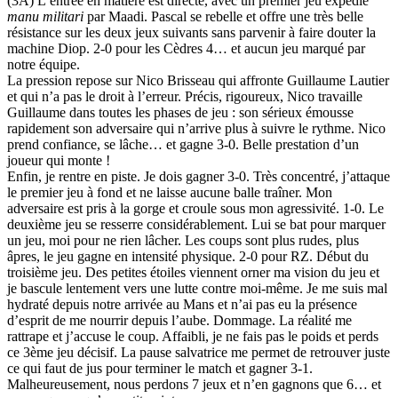
(3A) L’entrée en matière est directe, avec un premier jeu expédié
manu militari
par Maadi. Pascal se rebelle et offre une très belle
résistance sur les deux jeux suivants sans parvenir à faire douter la
machine Diop. 2-0 pour les Cèdres 4… et aucun jeu marqué par
notre équipe.
La pression repose sur Nico Brisseau qui affronte Guillaume Lautier
et qui n’a pas le droit à l’erreur. Précis, rigoureux, Nico travaille
Guillaume dans toutes les phases de jeu : son sérieux émousse
rapidement son adversaire qui n’arrive plus à suivre le rythme. Nico
prend confiance, se lâche… et gagne 3-0. Belle prestation d’un
joueur qui monte !
Enfin, je rentre en piste. Je dois gagner 3-0. Très concentré, j’attaque
le premier jeu à fond et ne laisse aucune balle traîner. Mon
adversaire est pris à la gorge et croule sous mon agressivité. 1-0. Le
deuxième jeu se resserre considérablement. Lui se bat pour marquer
un jeu, moi pour ne rien lâcher. Les coups sont plus rudes, plus
âpres, le jeu gagne en intensité physique. 2-0 pour RZ. Début du
troisième jeu. Des petites étoiles viennent orner ma vision du jeu et
je bascule lentement vers une lutte contre moi-même. Je me suis mal
hydraté depuis notre arrivée au Mans et n’ai pas eu la présence
d’esprit de me nourrir depuis l’aube. Dommage. La réalité me
rattrape et j’accuse le coup. Affaibli, je ne fais pas le poids et perds
ce 3ème jeu décisif. La pause salvatrice me permet de retrouver juste
ce qui faut de jus pour terminer le match et gagner 3-1.
Malheureusement, nous perdons 7 jeux et n’en gagnons que 6… et