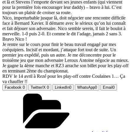
et là et Stevens l’emporte devant ses jeunes enfants (qui viennent
pour la première fois encourager leur daddy) – bravo à lui. C’est
toujours un plaisir de croiser sa route.
Nico, imperturbable jusque là, doit négocier une rencontre difficile
face à Bernard Xavier. Il démarre avec le sérieux qu’on lui connaît
et fait déjouer son adversaire. Nico semble serein, il fait le boulot à
merveille. 1-0 puis 2-0. Et comme le dit l’adage, jamais 2 sans 3.
Bravo Nico !
Je rentre sur le cours pour finir le beau travail engagé par mes
coéquipiers. Incisif et mordant, j’attaque fort tout de suite. Un
premier jeu expédié, puis un autre. Je me déconcentre pour le
troisième jeu que mon adversaire Leroux Antoine négocie au mieux.
Je gagne la 4ème manche et RZ3 arrache son billet pour les play-off
en terminant 2ème du championnat.
RDV le 14 avril à Rezé pour les play-off contre Coulaines 1… Ça
va chauffer !!
Facebook
0
Twitter/X
0
LinkedIn
0
WhatsApp
0
Email
0
Catégories