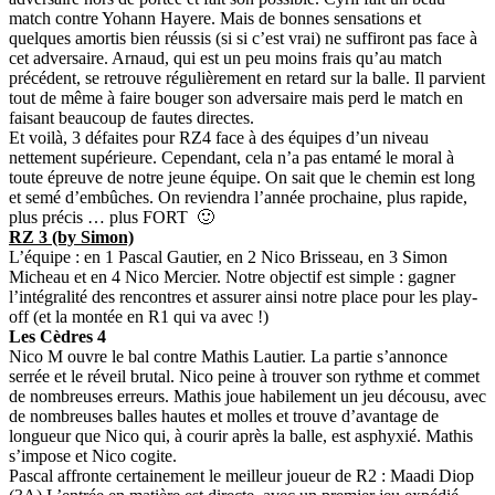
match contre Yohann Hayere. Mais de bonnes sensations et
quelques amortis bien réussis (si si c’est vrai) ne suffiront pas face à
cet adversaire. Arnaud, qui est un peu moins frais qu’au match
précédent, se retrouve régulièrement en retard sur la balle. Il parvient
tout de même à faire bouger son adversaire mais perd le match en
faisant beaucoup de fautes directes.
Et voilà, 3 défaites pour RZ4 face à des équipes d’un niveau
nettement supérieure. Cependant, cela n’a pas entamé le moral à
toute épreuve de notre jeune équipe. On sait que le chemin est long
et semé d’embûches. On reviendra l’année prochaine, plus rapide,
plus précis … plus FORT 🙂
RZ 3 (by Simon)
L’équipe : en 1 Pascal Gautier, en 2 Nico Brisseau, en 3 Simon
Micheau et en 4 Nico Mercier. Notre objectif est simple : gagner
l’intégralité des rencontres et assurer ainsi notre place pour les play-
off (et la montée en R1 qui va avec !)
Les Cèdres 4
Nico M ouvre le bal contre Mathis Lautier. La partie s’annonce
serrée et le réveil brutal. Nico peine à trouver son rythme et commet
de nombreuses erreurs. Mathis joue habilement un jeu décousu, avec
de nombreuses balles hautes et molles et trouve d’avantage de
longueur que Nico qui, à courir après la balle, est asphyxié. Mathis
s’impose et Nico cogite.
Pascal affronte certainement le meilleur joueur de R2 : Maadi Diop