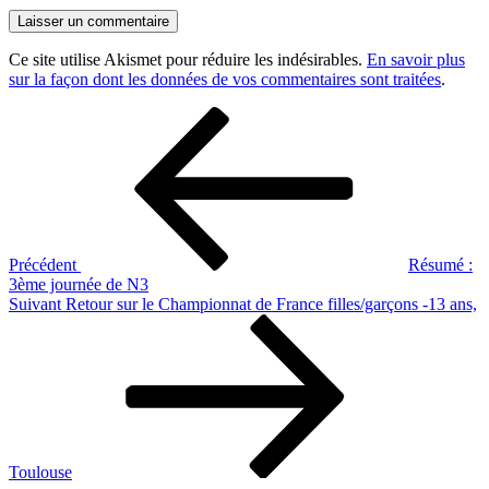
Ce site utilise Akismet pour réduire les indésirables.
En savoir plus
sur la façon dont les données de vos commentaires sont traitées
.
Navigation
Article
précédent
de
l’article
Précédent
Résumé :
3ème journée de N3
Article
Suivant
Retour sur le Championnat de France filles/garçons -13 ans,
suivant
Toulouse