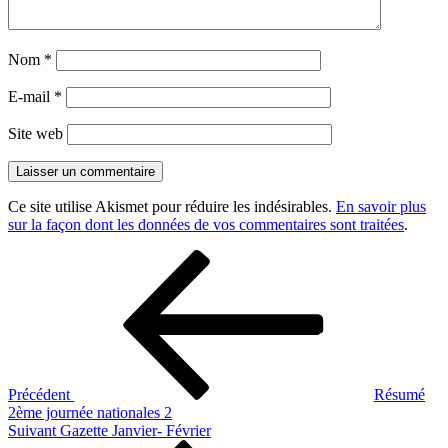
Nom
*
E-mail
*
Site web
Ce site utilise Akismet pour réduire les indésirables.
En savoir plus
sur la façon dont les données de vos commentaires sont traitées
.
Navigation
Article
précédent
de
l’article
Précédent
Résumé
2ème journée nationales 2
Article
Suivant
Gazette Janvier- Février
suivant