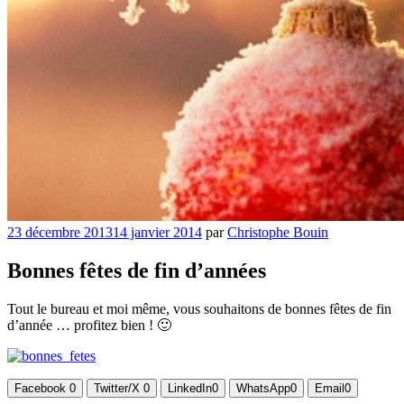
Publié
23 décembre 2013
14 janvier 2014
par
Christophe Bouin
le
Bonnes fêtes de fin d’années
Tout le bureau et moi même, vous souhaitons de bonnes fêtes de fin
d’année … profitez bien ! 🙂
Facebook
0
Twitter/X
0
LinkedIn
0
WhatsApp
0
Email
0