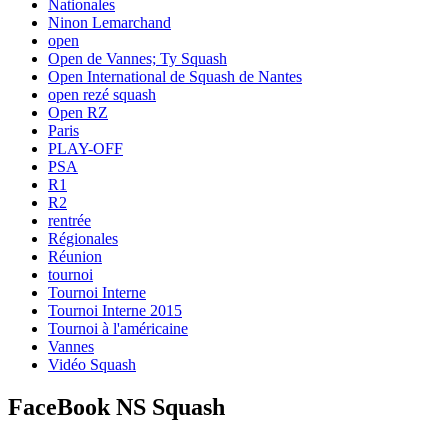
Nationales
Ninon Lemarchand
open
Open de Vannes; Ty Squash
Open International de Squash de Nantes
open rezé squash
Open RZ
Paris
PLAY-OFF
PSA
R1
R2
rentrée
Régionales
Réunion
tournoi
Tournoi Interne
Tournoi Interne 2015
Tournoi à l'américaine
Vannes
Vidéo Squash
FaceBook NS Squash