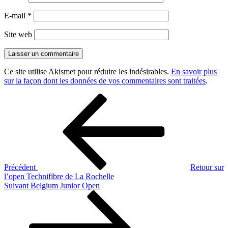
E-mail
*
Site web
Ce site utilise Akismet pour réduire les indésirables.
En savoir plus
sur la façon dont les données de vos commentaires sont traitées
.
Navigation
Article
précédent
de
l’article
Précédent
Retour sur
l’open Technifibre de La Rochelle
Article
Suivant
Belgium Junior Open
suivant