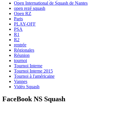
Open International de Squash de Nantes
open rezé squash
Open RZ
Paris
PLAY-OFF
PSA
R1
R2
rentrée
Régionales
Réunion
tournoi
Tournoi Interne
Tournoi Interne 2015
Tournoi à l'américaine
Vannes
Vidéo Squash
FaceBook NS Squash