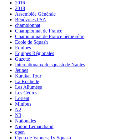
2016
2018
Assemblée Générale
Bénévoles PSA
championnat
Championnat de France
Championnat de France 5ème série
Ecole de Squash
Equipes
Equipes Régionales
Gazette
Internationaux de squash de Nantes
Jeunes
Karakal Tour
La Rochelle
Les Allumées
Les Cèdres
Lorient
Minibus
N2
N3
Nationales
Ninon Lemarchand
open
Open de Vannes; Ty Squash