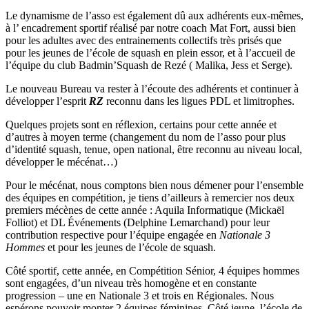
Le dynamisme de l’asso est également dû aux adhérents eux-mêmes,
à l’ encadrement sportif réalisé par notre coach Mat Fort, aussi bien
pour les adultes avec des entrainements collectifs très prisés que
pour les jeunes de l’école de squash en plein essor, et à l’accueil de
l’équipe du club Badmin’Squash de Rezé ( Malika, Jess et Serge).
Le nouveau Bureau va rester à l’écoute des adhérents et continuer à
développer l’esprit
RZ
reconnu dans les ligues PDL et limitrophes.
Quelques projets sont en réflexion, certains pour cette année et
d’autres à moyen terme (changement du nom de l’asso pour plus
d’identité squash, tenue, open national, être reconnu au niveau local,
développer le mécénat…)
Pour le mécénat, nous comptons bien nous démener pour l’ensemble
des équipes en compétition, je tiens d’ailleurs à remercier nos deux
premiers mécènes de cette année : Aquila Informatique (Mickaël
Folliot) et DL Événements (Delphine Lemarchand) pour leur
contribution respective pour l’équipe engagée en
Nationale 3
Hommes
et pour les jeunes de l’école de squash.
Côté sportif, cette année, en Compétition Sénior, 4 équipes hommes
sont engagées, d’un niveau très homogène et en constante
progression – une en Nationale 3 et trois en Régionales. Nous
espérons pouvoir monter 2 équipes féminines. Côté jeune, l’école de