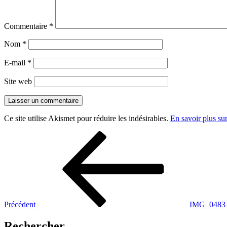
Commentaire
*
Nom
*
E-mail
*
Site web
Ce site utilise Akismet pour réduire les indésirables.
En savoir plus su
Navigation
Article
précédent
de
l’article
Précédent
IMG_0483
Rechercher