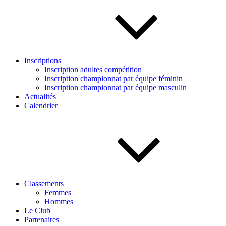
Inscriptions
Inscription adultes compétition
Inscription championnat par équipe féminin
Inscription championnat par équipe masculin
Actualités
Calendrier
Classements
Femmes
Hommes
Le Club
Partenaires