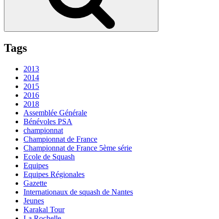
Tags
2013
2014
2015
2016
2018
Assemblée Générale
Bénévoles PSA
championnat
Championnat de France
Championnat de France 5ème série
Ecole de Squash
Equipes
Equipes Régionales
Gazette
Internationaux de squash de Nantes
Jeunes
Karakal Tour
La Rochelle