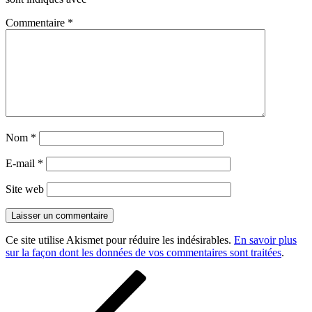
Commentaire
*
Nom
*
E-mail
*
Site web
Ce site utilise Akismet pour réduire les indésirables.
En savoir plus
sur la façon dont les données de vos commentaires sont traitées
.
Navigation
Article
précédent
de