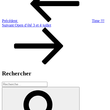
l’article
Précédent
Time !!!
Article
Suivant
Open d’été 3 et 4 juillet
suivant
Rechercher
Recherche
pour
Recherche
: