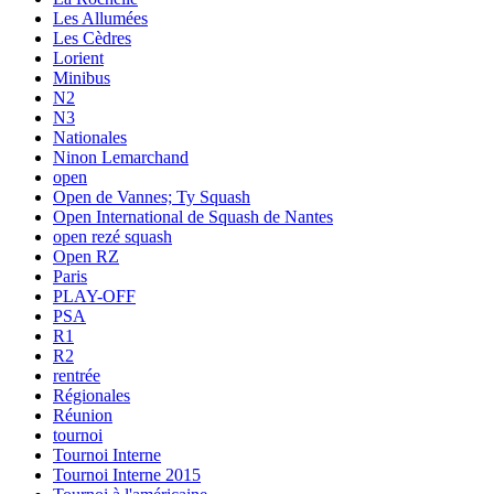
Les Allumées
Les Cèdres
Lorient
Minibus
N2
N3
Nationales
Ninon Lemarchand
open
Open de Vannes; Ty Squash
Open International de Squash de Nantes
open rezé squash
Open RZ
Paris
PLAY-OFF
PSA
R1
R2
rentrée
Régionales
Réunion
tournoi
Tournoi Interne
Tournoi Interne 2015