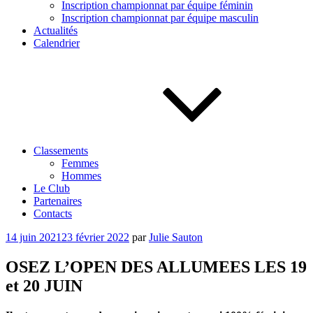
Inscription championnat par équipe féminin
Inscription championnat par équipe masculin
Actualités
Calendrier
Classements
Femmes
Hommes
Le Club
Partenaires
Contacts
Publié
14 juin 2021
23 février 2022
par
Julie Sauton
le
OSEZ L’OPEN DES ALLUMEES LES 19
et 20 JUIN