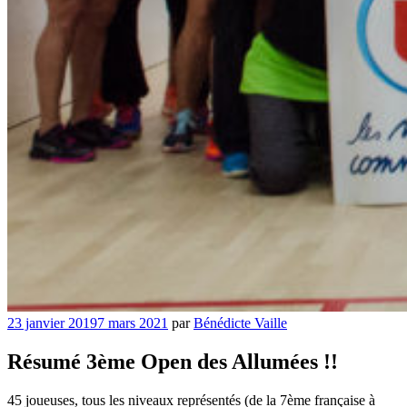
Publié
23 janvier 2019
7 mars 2021
par
Bénédicte Vaille
le
Résumé 3ème Open des Allumées !!
45 joueuses, tous les niveaux représentés (de la 7ème française à