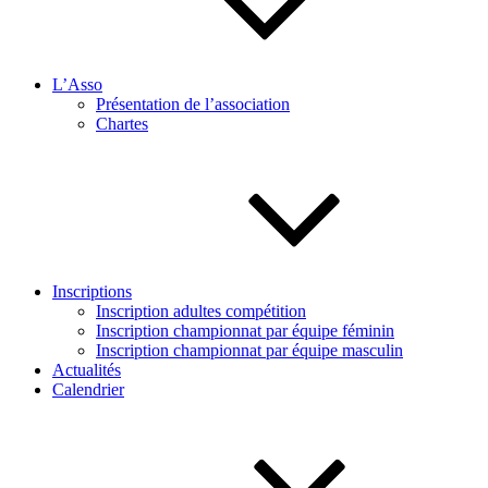
L’Asso
Présentation de l’association
Chartes
Inscriptions
Inscription adultes compétition
Inscription championnat par équipe féminin
Inscription championnat par équipe masculin
Actualités
Calendrier