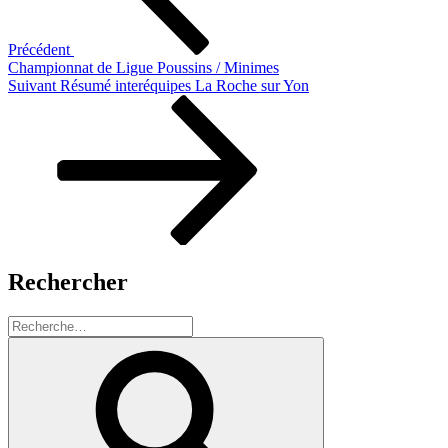
Précédent
Championnat de Ligue Poussins / Minimes
Article
Suivant
Résumé interéquipes La Roche sur Yon
suivant
Rechercher
Recherche
pour
Recherche
: