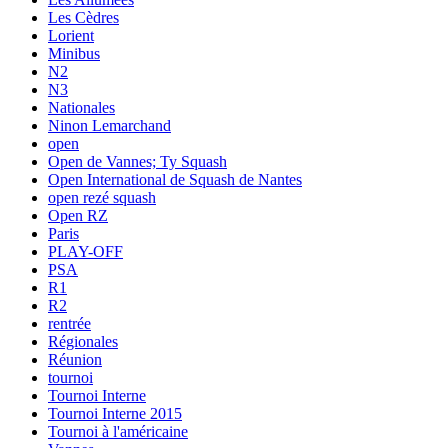
Les Cèdres
Lorient
Minibus
N2
N3
Nationales
Ninon Lemarchand
open
Open de Vannes; Ty Squash
Open International de Squash de Nantes
open rezé squash
Open RZ
Paris
PLAY-OFF
PSA
R1
R2
rentrée
Régionales
Réunion
tournoi
Tournoi Interne
Tournoi Interne 2015
Tournoi à l'américaine