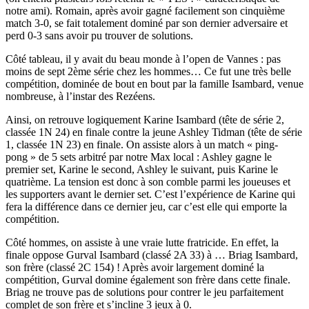
notre ami). Romain, après avoir gagné facilement son cinquième
match 3-0, se fait totalement dominé par son dernier adversaire et
perd 0-3 sans avoir pu trouver de solutions.
Côté tableau, il y avait du beau monde à l’open de Vannes : pas
moins de sept 2ème série chez les hommes… Ce fut une très belle
compétition, dominée de bout en bout par la famille Isambard, venue
nombreuse, à l’instar des Rezéens.
Ainsi, on retrouve logiquement Karine Isambard (tête de série 2,
classée 1N 24) en finale contre la jeune Ashley Tidman (tête de série
1, classée 1N 23) en finale. On assiste alors à un match « ping-
pong » de 5 sets arbitré par notre Max local : Ashley gagne le
premier set, Karine le second, Ashley le suivant, puis Karine le
quatrième. La tension est donc à son comble parmi les joueuses et
les supporters avant le dernier set. C’est l’expérience de Karine qui
fera la différence dans ce dernier jeu, car c’est elle qui emporte la
compétition.
Côté hommes, on assiste à une vraie lutte fratricide. En effet, la
finale oppose Gurval Isambard (classé 2A 33) à … Briag Isambard,
son frère (classé 2C 154) ! Après avoir largement dominé la
compétition, Gurval domine également son frère dans cette finale.
Briag ne trouve pas de solutions pour contrer le jeu parfaitement
complet de son frère et s’incline 3 jeux à 0.