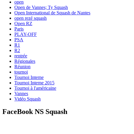
open
Open de Vannes; Ty Squash
Open International de Squash de Nantes
open rezé squash
Open RZ
Paris
PLAY-OFF
PSA
R1
R2
rentrée
Régionales
Réunion
tournoi
Tournoi Interne
Tournoi Interne 2015
Tournoi à l'américaine
Vannes
Vidéo Squash
FaceBook NS Squash