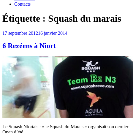
Contacts
Étiquette :
Squash du marais
Publié
17 septembre 2012
16 janvier 2014
le
6 Rezéens à Niort
Le Squash Niortais : « le Squash du Marais » organisait son dernier
Open d’été.