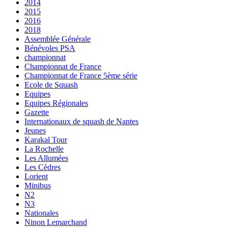
2014
2015
2016
2018
Assemblée Générale
Bénévoles PSA
championnat
Championnat de France
Championnat de France 5ème série
Ecole de Squash
Equipes
Equipes Régionales
Gazette
Internationaux de squash de Nantes
Jeunes
Karakal Tour
La Rochelle
Les Allumées
Les Cèdres
Lorient
Minibus
N2
N3
Nationales
Ninon Lemarchand