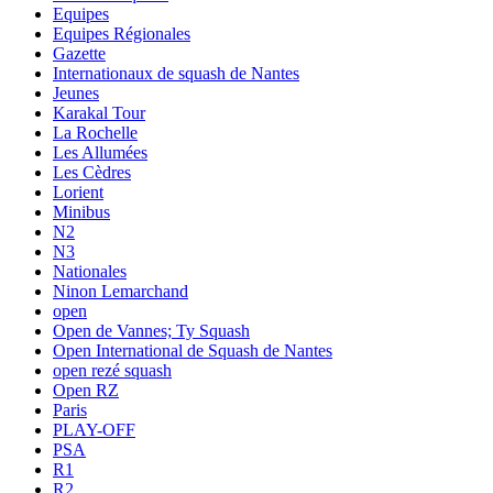
Equipes
Equipes Régionales
Gazette
Internationaux de squash de Nantes
Jeunes
Karakal Tour
La Rochelle
Les Allumées
Les Cèdres
Lorient
Minibus
N2
N3
Nationales
Ninon Lemarchand
open
Open de Vannes; Ty Squash
Open International de Squash de Nantes
open rezé squash
Open RZ
Paris
PLAY-OFF
PSA
R1
R2