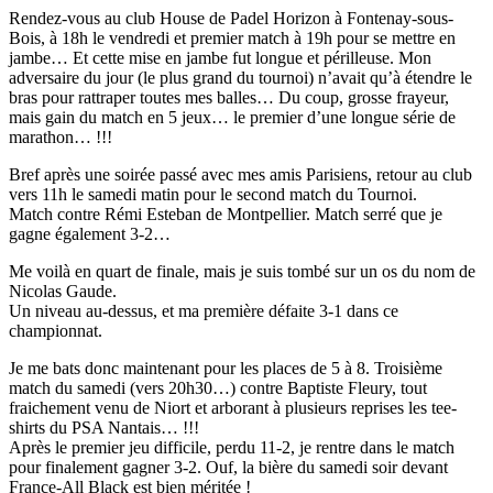
Rendez-vous au club House de Padel Horizon à Fontenay-sous-
Bois, à 18h le vendredi et premier match à 19h pour se mettre en
jambe… Et cette mise en jambe fut longue et périlleuse. Mon
adversaire du jour (le plus grand du tournoi) n’avait qu’à étendre le
bras pour rattraper toutes mes balles… Du coup, grosse frayeur,
mais gain du match en 5 jeux… le premier d’une longue série de
marathon… !!!
Bref après une soirée passé avec mes amis Parisiens, retour au club
vers 11h le samedi matin pour le second match du Tournoi.
Match contre Rémi Esteban de Montpellier. Match serré que je
gagne également 3-2…
Me voilà en quart de finale, mais je suis tombé sur un os du nom de
Nicolas Gaude.
Un niveau au-dessus, et ma première défaite 3-1 dans ce
championnat.
Je me bats donc maintenant pour les places de 5 à 8. Troisième
match du samedi (vers 20h30…) contre Baptiste Fleury, tout
fraichement venu de Niort et arborant à plusieurs reprises les tee-
shirts du PSA Nantais… !!!
Après le premier jeu difficile, perdu 11-2, je rentre dans le match
pour finalement gagner 3-2. Ouf, la bière du samedi soir devant
France-All Black est bien méritée !