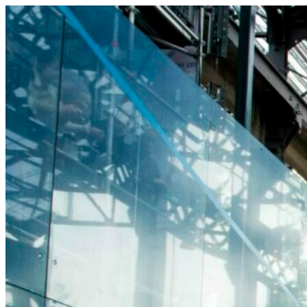
Aller
au
contenu
principal