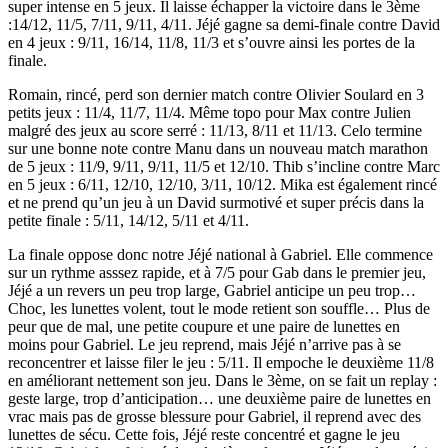
super intense en 5 jeux. Il laisse échapper la victoire dans le 3ème
:14/12, 11/5, 7/11, 9/11, 4/11. Jéjé gagne sa demi-finale contre David
en 4 jeux : 9/11, 16/14, 11/8, 11/3 et s’ouvre ainsi les portes de la
finale.
Romain, rincé, perd son dernier match contre Olivier Soulard en 3
petits jeux : 11/4, 11/7, 11/4. Même topo pour Max contre Julien
malgré des jeux au score serré : 11/13, 8/11 et 11/13. Celo termine
sur une bonne note contre Manu dans un nouveau match marathon
de 5 jeux : 11/9, 9/11, 9/11, 11/5 et 12/10. Thib s’incline contre Marc
en 5 jeux : 6/11, 12/10, 12/10, 3/11, 10/12. Mika est également rincé
et ne prend qu’un jeu à un David surmotivé et super précis dans la
petite finale : 5/11, 14/12, 5/11 et 4/11.
La finale oppose donc notre Jéjé national à Gabriel. Elle commence
sur un rythme asssez rapide, et à 7/5 pour Gab dans le premier jeu,
Jéjé a un revers un peu trop large, Gabriel anticipe un peu trop…
Choc, les lunettes volent, tout le mode retient son souffle… Plus de
peur que de mal, une petite coupure et une paire de lunettes en
moins pour Gabriel. Le jeu reprend, mais Jéjé n’arrive pas à se
reconcentrer et laisse filer le jeu : 5/11. Il empoche le deuxième 11/8
en améliorant nettement son jeu. Dans le 3ème, on se fait un replay :
geste large, trop d’anticipation… une deuxième paire de lunettes en
vrac mais pas de grosse blessure pour Gabriel, il reprend avec des
lunettes de sécu. Cette fois, Jéjé reste concentré et gagne le jeu