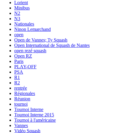
Lorient
Minibus
N2
N3
Nationales
Ninon Lemarchand
open
Open de Vannes; Ty Squash
Open International de Squash de Nantes
open rezé squash
Open RZ
Paris
PLAY-OFF
PSA
R1
R2
rentrée
Régionales
Réunion
tournoi
Tournoi Interne
Tournoi Interne 2015
Tournoi à l'américaine
Vannes
Vidéo Squash