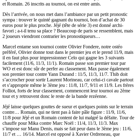
et Romain. 26 inscrits au tournoi, on est entre amis.
Dès l’arrivée, on nous met dans l’ambiance par un petit pronostic
sympa : trouver le quinté gagnant du tournoi, bon d’achat de 30
euros pour le plus proche. Jéjé (tête de série 3) est donné archi-
favori ; a-t-il tenu sa place ? Beaucoup de paris se ressemblent, mais
2 joueurs viendront contrarier les pronostiqueurs…
Marcel entame son tournoi contre Olivier Fondere, notre ostéo
préféré, Olivier donne tout dans le premier jeu et le prend 11/9, mais
il en faut plus pour impressionner Celo qui gagne les 3 suivants
facilement (11/6, 11/3, 11/1). Romain passe son premier tour par
WO et est donc sûr de perfer au classement. Max passe également
son premier tour contre Yann Durand : 11/5, 11/3, 11/7. Thib doit
s’accrocher pour sortir Laurent Morineau, car celui-ci cavale partout
et s’approprie même le 3ème jeu : 11/8, 11/7, 9/11 et 11/9. Les frères
Folliot, forts de leur classement, commencent leur tournoi au 2ème
tour et y retrouvent donc le reste de la bande rezéenne.
Jéjé laisse quelques gouttes de sueur et quelques points sur le terrain
contre… Romain, qui ne tient pas à faire pâle figure : 11/9, 11/6,
11/8 pour Jéjé et un Romain content de lui malgré la défaite. Tour de
chauffe pour Mika contre Marc Noël : 11/4, 11/3, 11/3. Max
s’impose sur Manu Denis, mais se fait peur dans le 3ème jeu : 11/6,
11/7 et … 16/14. Marcel est opposé à Xavier Ordreneau, que