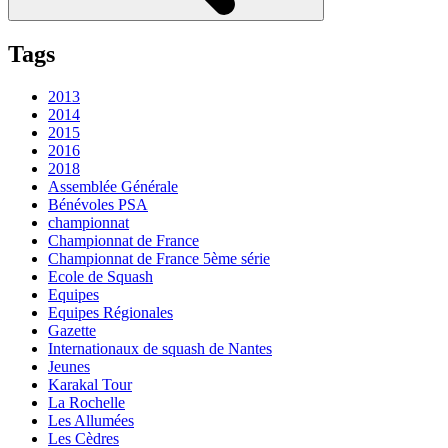
Tags
2013
2014
2015
2016
2018
Assemblée Générale
Bénévoles PSA
championnat
Championnat de France
Championnat de France 5ème série
Ecole de Squash
Equipes
Equipes Régionales
Gazette
Internationaux de squash de Nantes
Jeunes
Karakal Tour
La Rochelle
Les Allumées
Les Cèdres