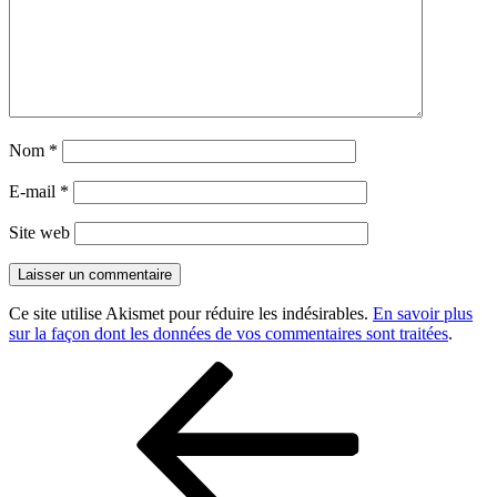
Nom
*
E-mail
*
Site web
Ce site utilise Akismet pour réduire les indésirables.
En savoir plus
sur la façon dont les données de vos commentaires sont traitées
.
Navigation
Article
précédent
de
l’article