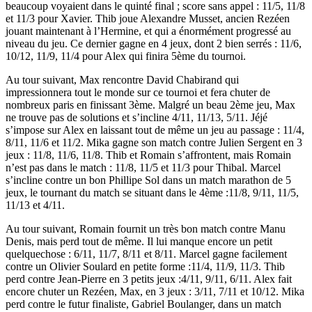
beaucoup voyaient dans le quinté final ; score sans appel : 11/5, 11/8
et 11/3 pour Xavier. Thib joue Alexandre Musset, ancien Rezéen
jouant maintenant à l’Hermine, et qui a énormément progressé au
niveau du jeu. Ce dernier gagne en 4 jeux, dont 2 bien serrés : 11/6,
10/12, 11/9, 11/4 pour Alex qui finira 5ème du tournoi.
Au tour suivant, Max rencontre David Chabirand qui
impressionnera tout le monde sur ce tournoi et fera chuter de
nombreux paris en finissant 3ème. Malgré un beau 2ème jeu, Max
ne trouve pas de solutions et s’incline 4/11, 11/13, 5/11. Jéjé
s’impose sur Alex en laissant tout de même un jeu au passage : 11/4,
8/11, 11/6 et 11/2. Mika gagne son match contre Julien Sergent en 3
jeux : 11/8, 11/6, 11/8. Thib et Romain s’affrontent, mais Romain
n’est pas dans le match : 11/8, 11/5 et 11/3 pour Thibal. Marcel
s’incline contre un bon Phillipe Sol dans un match marathon de 5
jeux, le tournant du match se situant dans le 4ème :11/8, 9/11, 11/5,
11/13 et 4/11.
Au tour suivant, Romain fournit un très bon match contre Manu
Denis, mais perd tout de même. Il lui manque encore un petit
quelquechose : 6/11, 11/7, 8/11 et 8/11. Marcel gagne facilement
contre un Olivier Soulard en petite forme :11/4, 11/9, 11/3. Thib
perd contre Jean-Pierre en 3 petits jeux :4/11, 9/11, 6/11. Alex fait
encore chuter un Rezéen, Max, en 3 jeux : 3/11, 7/11 et 10/12. Mika
perd contre le futur finaliste, Gabriel Boulanger, dans un match