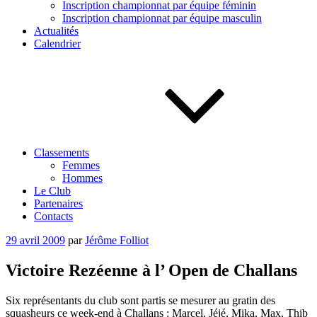
Inscription championnat par équipe féminin
Inscription championnat par équipe masculin
Actualités
Calendrier
Classements
Femmes
Hommes
Le Club
Partenaires
Contacts
Publié
29 avril 2009
par
Jérôme Folliot
le
Victoire Rezéenne à l’ Open de Challans
Six représentants du club sont partis se mesurer au gratin des
squasheurs ce week-end à Challans : Marcel, Jéjé, Mika, Max, Thib