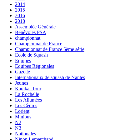
2014
2015
2016
2018
Assemblée Générale
Bénévoles PSA
championnat
Championnat de France
Championnat de France 5ème série
Ecole de Squash
Equipes
Equipes Régionales
Gazette
Internationaux de squash de Nantes
Jeunes
Karakal Tour
La Rochelle
Les Allumées
Les Cèdres
Lorient
Minibus
N2
N3
Nationales
Ninon Lemarchand