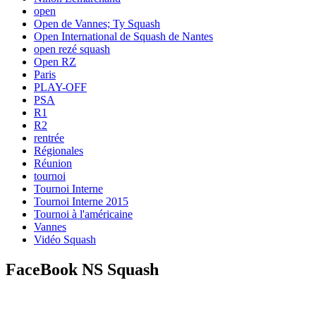
open
Open de Vannes; Ty Squash
Open International de Squash de Nantes
open rezé squash
Open RZ
Paris
PLAY-OFF
PSA
R1
R2
rentrée
Régionales
Réunion
tournoi
Tournoi Interne
Tournoi Interne 2015
Tournoi à l'américaine
Vannes
Vidéo Squash
FaceBook NS Squash