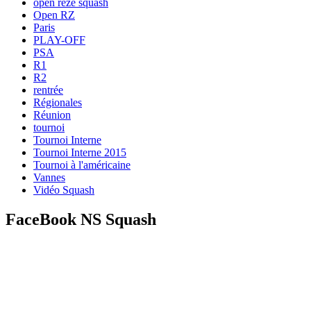
open rezé squash
Open RZ
Paris
PLAY-OFF
PSA
R1
R2
rentrée
Régionales
Réunion
tournoi
Tournoi Interne
Tournoi Interne 2015
Tournoi à l'américaine
Vannes
Vidéo Squash
FaceBook NS Squash