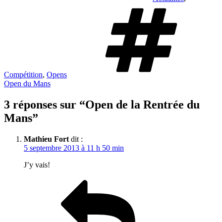
Ét
Compétition
,
Opens
Open du Mans
3 réponses sur “Open de la Rentrée du
Mans”
Mathieu Fort
dit :
5 septembre 2013 à 11 h 50 min
J’y vais!