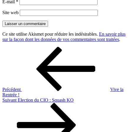
E-mail
*
Site web
Ce site utilise Akismet pour réduire les indésirables.
En savoir plus
sur la façon dont les données de vos commentaires sont traitées
.
Navigation
Article
précédent
de
l’article
Précédent
Vive la
Rentrée !
Article
Suivant
Election du CIO : Squash KO
suivant