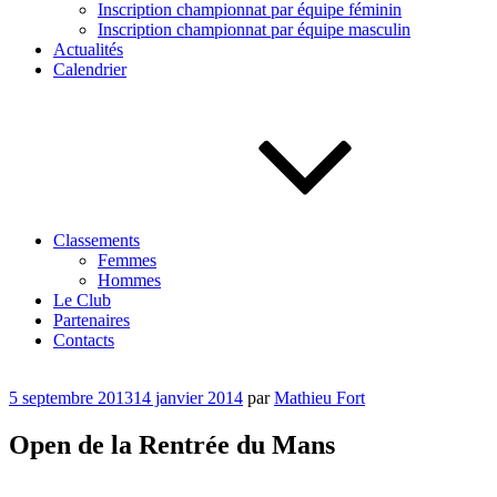
Inscription championnat par équipe féminin
Inscription championnat par équipe masculin
Actualités
Calendrier
Classements
Femmes
Hommes
Le Club
Partenaires
Contacts
Publié
5 septembre 2013
14 janvier 2014
par
Mathieu Fort
le
Open de la Rentrée du Mans