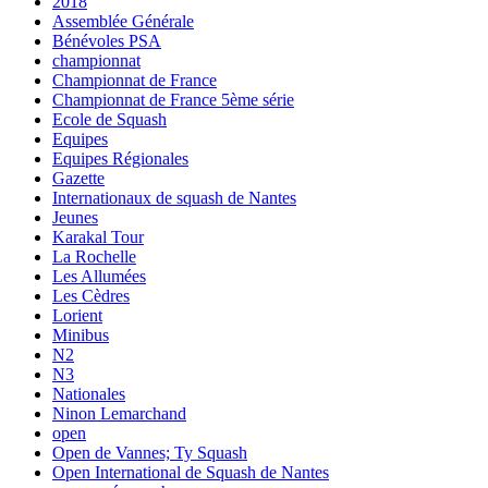
2018
Assemblée Générale
Bénévoles PSA
championnat
Championnat de France
Championnat de France 5ème série
Ecole de Squash
Equipes
Equipes Régionales
Gazette
Internationaux de squash de Nantes
Jeunes
Karakal Tour
La Rochelle
Les Allumées
Les Cèdres
Lorient
Minibus
N2
N3
Nationales
Ninon Lemarchand
open
Open de Vannes; Ty Squash
Open International de Squash de Nantes