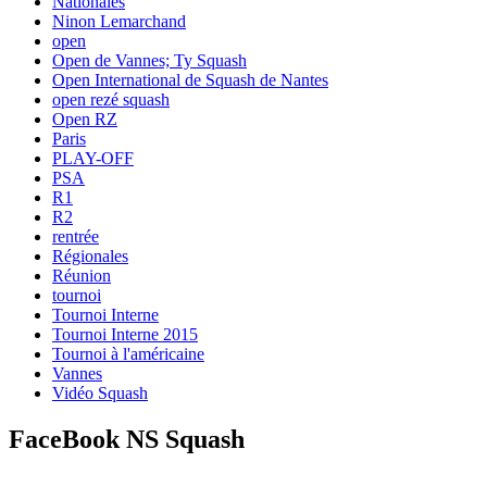
Nationales
Ninon Lemarchand
open
Open de Vannes; Ty Squash
Open International de Squash de Nantes
open rezé squash
Open RZ
Paris
PLAY-OFF
PSA
R1
R2
rentrée
Régionales
Réunion
tournoi
Tournoi Interne
Tournoi Interne 2015
Tournoi à l'américaine
Vannes
Vidéo Squash
FaceBook NS Squash