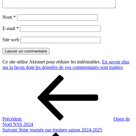
Nom
*
E-mail
*
Site web
Ce site utilise Akismet pour réduire les indésirables.
En savoir plus
sur la façon dont les données de vos commentaires sont traitées
.
Navigation
Article
précédent
de
l’article
Précédent
Open de
Noël NSS 2024
Article
Suivant
3ème journée par équipes saison 2024-2025
suivant