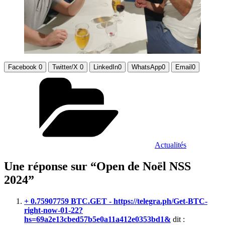
Facebook
0
Twitter/X
0
LinkedIn
0
WhatsApp
0
Email
0
Catégories
Actualités
Une réponse sur “Open de Noël NSS
2024”
+ 0.75907759 BTC.GET - https://telegra.ph/Get-BTC-
right-now-01-22?
hs=69a2e13cbed57b5e0a11a412e0353bd1&
dit :