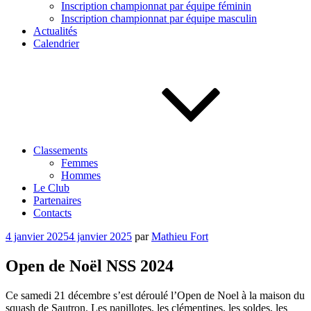
Inscription championnat par équipe féminin
Inscription championnat par équipe masculin
Actualités
Calendrier
Classements
Femmes
Hommes
Le Club
Partenaires
Contacts
Publié
4 janvier 2025
4 janvier 2025
par
Mathieu Fort
le
Open de Noël NSS 2024
Ce samedi 21 décembre s’est déroulé l’Open de Noel à la maison du
squash de Sautron. Les papillotes, les clémentines, les soldes, les