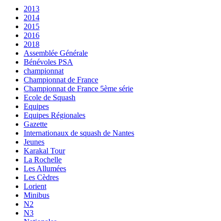
2013
2014
2015
2016
2018
Assemblée Générale
Bénévoles PSA
championnat
Championnat de France
Championnat de France 5ème série
Ecole de Squash
Equipes
Equipes Régionales
Gazette
Internationaux de squash de Nantes
Jeunes
Karakal Tour
La Rochelle
Les Allumées
Les Cèdres
Lorient
Minibus
N2
N3