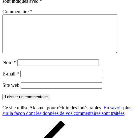
sont indiqués avec
*
Commentaire
*
Nom
*
E-mail
*
Site web
Ce site utilise Akismet pour réduire les indésirables.
En savoir plus
sur la façon dont les données de vos commentaires sont traitées
.
Navigation
Article
précédent
de