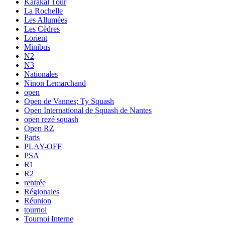
Karakal Tour
La Rochelle
Les Allumées
Les Cèdres
Lorient
Minibus
N2
N3
Nationales
Ninon Lemarchand
open
Open de Vannes; Ty Squash
Open International de Squash de Nantes
open rezé squash
Open RZ
Paris
PLAY-OFF
PSA
R1
R2
rentrée
Régionales
Réunion
tournoi
Tournoi Interne