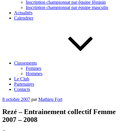
Inscription championnat par équipe féminin
Inscription championnat par équipe masculin
Actualités
Calendrier
Classements
Femmes
Hommes
Le Club
Partenaires
Contacts
Publié
8 octobre 2007
par
Mathieu Fort
le
Rezé – Entrainement collectif Femme
2007 – 2008