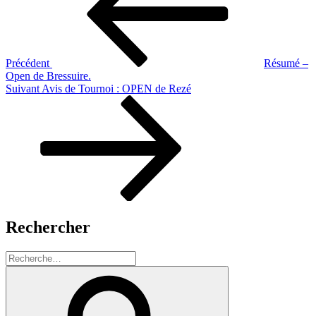
l’article
Précédent
Résumé –
Open de Bressuire.
Article
Suivant
Avis de Tournoi : OPEN de Rezé
suivant
Rechercher
Recherche
pour
Recherche
: