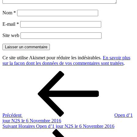
Nom
*
E-mail
*
Site web
Ce site utilise Akismet pour réduire les indésirables.
En savoir plus
sur la façon dont les données de vos commentaires sont traitées
.
Navigation
Article
précédent
de
l’article
Précédent
Open d’1
jour N2S le 6 Novembre 2016
Article
Suivant
Horaires Open d’1 jour N2S le 6 Novembre 2016
suivant