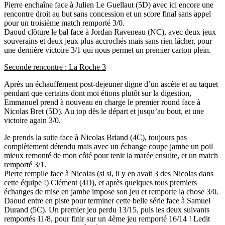
Pierre enchaîne face à Julien Le Guellaut (5D) avec ici encore une
rencontre droit au but sans concession et un score final sans appel
pour un troisième match remporté 3/0.
Daoud clôture le bal face à Jordan Raveneau (NC), avec deux jeux
souverains et deux jeux plus accrochés mais sans rien lâcher, pour
une dernière victoire 3/1 qui nous permet un premier carton plein.
Seconde rencontre : La Roche 3
Après un échauffement post-dejeuner digne d’un ascète et au taquet
pendant que certains dont moi étions plutôt sur la digestion,
Emmanuel prend à nouveau en charge le premier round face à
Nicolas Bret (5D). Au top dès le départ et jusqu’au bout, et une
victoire again 3/0.
Je prends la suite face à Nicolas Briand (4C), toujours pas
complètement détendu mais avec un échange coupe jambe un poil
mieux remonté de mon côté pour tenir la marée ensuite, et un match
remporté 3/1.
Pierre rempile face à Nicolas (si si, il y en avait 3 des Nicolas dans
cette équipe !) Clément (4D), et après quelques tous premiers
échanges de mise en jambe impose son jeu et remporte la chose 3/0.
Daoud entre en piste pour terminer cette belle série face à Samuel
Durand (5C). Un premier jeu perdu 13/15, puis les deux suivants
remportés 11/8, pour finir sur un 4ème jeu remporté 16/14 ! Ledit