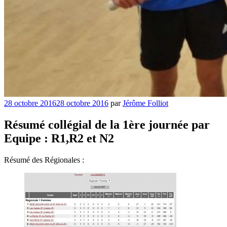
Publié
28 octobre 2016
28 octobre 2016
par
Jérôme Folliot
le
Résumé collégial de la 1ère journée par
Equipe : R1,R2 et N2
Résumé des Régionales :