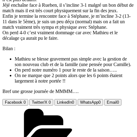
Jéjé enchaîne face à Rueben, il s’incline 3-1 malgré un bon début de
match mais il est très court physiquement sur la fin des jeux.
Enfin je termine la rencontre face à Stéphane, je m’incline 3-2 (13-
11 dans le 5ème), je suis un peu déçu (normal) mais on a fait un
match vraiment très sympa et physique avec Stéphane.
On perd 4-0 c’est vraiment dommage car avec Mathieu et le
décalage ça aurait pu le faire.
Bilan :
Mathieu se blesse gravement pas simple avec la gestion de
son nouveau club et de la famille (une pensée pour Camille).
On perd notre numéro 1 pour le reste de la saison…..
On ne marque que 2 points alors que les 6 points étaient
largement à notre portée !!
Bref une grosse journée de MMMM….
Facebook
0
Twitter/X
0
LinkedIn
0
WhatsApp
0
Email
0
Catégories