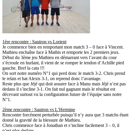
1ère rencontre : Sautron vs Lorient
Je commence bien en remportant mon match 3 – 0 face à Vincent.
Mathieu enchaîne face à Mathis et remporte les 2 premiers jeux.
Début du 3ème jeu Mathieu en démarrant vers l’avant du cour
s’écroule en hurlant, il vient de se rompre le tendon d’Achille pied
gauche. Bref la cata !!!
On sort notre numéro N°1 qui perd donc le match 3-2. Chris prend
le relais et bat Alexis 3-1, on reprend donc l’avantage.
Reste plus que Jéjé qui doit assurer face à Manu mais Jéjé n’est pas
dedans il s’incline 3-1. On fait nul gagnant mais le résultat est
décevant surtout vu la configuration future de l’équipe sans notre
N°1.
2ème rencontre : Sautron vs L’Hermine
Rencontre forcément perturbée puisqu’il n’y aura que 3 matchs étant
donné la gravité de la blessure de Mathieu.
Chris commence face à Jonathan et s’incline facilement 3 – 0, il
n’est plus dedans.