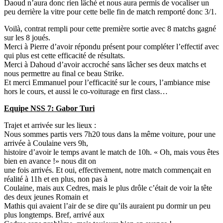
Daoud n’aura donc rien lâché et nous aura permis de vocaliser un
peu derrière la vitre pour cette belle fin de match remporté donc 3/1.
Voilà, contrat rempli pour cette première sortie avec 8 matchs gagné
sur les 8 joués.
Merci à Pierre d’avoir répondu présent pour compléter l’effectif avec
qui plus est cette efficacité de résultats.
Merci à Dahoud d’avoir accroché sans lâcher ses deux matchs et
nous permettre au final ce beau Strike.
Et merci Emmanuel pour l’efficacité sur le cours, l’ambiance mise
hors le cours, et aussi le co-voiturage en first class…
Equipe NSS 7: Gabor Turi
Trajet et arrivée sur les lieux :
Nous sommes partis vers 7h20 tous dans la même voiture, pour une
arrivée à Coulaine vers 9h,
histoire d’avoir le temps avant le match de 10h. « Oh, mais vous êtes
bien en avance !» nous dit on
une fois arrivés. Et oui, effectivement, notre match commençait en
réalité à 11h et en plus, non pas à
Coulaine, mais aux Cedres, mais le plus drôle c’était de voir la tête
des deux jeunes Romain et
Mathis qui avaient l’air de se dire qu’ils auraient pu dormir un peu
plus longtemps. Bref, arrivé aux