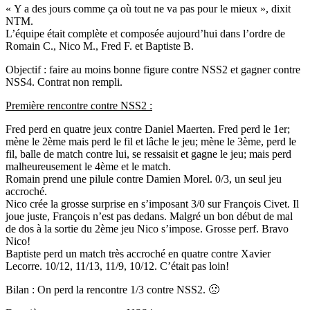
« Y a des jours comme ça où tout ne va pas pour le mieux », dixit
NTM.
L’équipe était complète et composée aujourd’hui dans l’ordre de
Romain C., Nico M., Fred F. et Baptiste B.
Objectif : faire au moins bonne figure contre NSS2 et gagner contre
NSS4. Contrat non rempli.
Première rencontre contre NSS2 :
Fred perd en quatre jeux contre Daniel Maerten. Fred perd le 1er;
mène le 2ème mais perd le fil et lâche le jeu; mène le 3ème, perd le
fil, balle de match contre lui, se ressaisit et gagne le jeu; mais perd
malheureusement le 4ème et le match.
Romain prend une pilule contre Damien Morel. 0/3, un seul jeu
accroché.
Nico crée la grosse surprise en s’imposant 3/0 sur François Civet. Il
joue juste, François n’est pas dedans. Malgré un bon début de mal
de dos à la sortie du 2ème jeu Nico s’impose. Grosse perf. Bravo
Nico!
Baptiste perd un match très accroché en quatre contre Xavier
Lecorre. 10/12, 11/13, 11/9, 10/12. C’était pas loin!
Bilan : On perd la rencontre 1/3 contre NSS2. 🙁