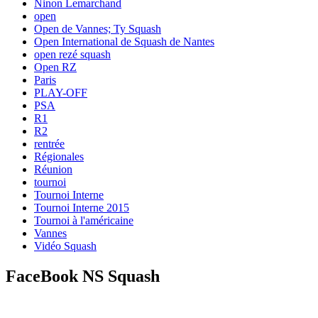
Ninon Lemarchand
open
Open de Vannes; Ty Squash
Open International de Squash de Nantes
open rezé squash
Open RZ
Paris
PLAY-OFF
PSA
R1
R2
rentrée
Régionales
Réunion
tournoi
Tournoi Interne
Tournoi Interne 2015
Tournoi à l'américaine
Vannes
Vidéo Squash
FaceBook NS Squash