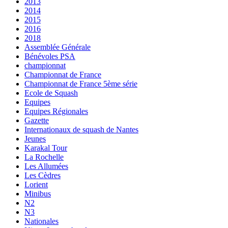
2013
2014
2015
2016
2018
Assemblée Générale
Bénévoles PSA
championnat
Championnat de France
Championnat de France 5ème série
Ecole de Squash
Equipes
Equipes Régionales
Gazette
Internationaux de squash de Nantes
Jeunes
Karakal Tour
La Rochelle
Les Allumées
Les Cèdres
Lorient
Minibus
N2
N3
Nationales