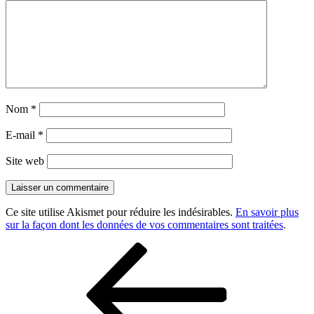
Nom
*
E-mail
*
Site web
Ce site utilise Akismet pour réduire les indésirables.
En savoir plus
sur la façon dont les données de vos commentaires sont traitées
.
Navigation
Article
précédent
de
l’article