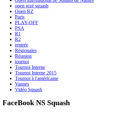
Open International de Squash de Nantes
open rezé squash
Open RZ
Paris
PLAY-OFF
PSA
R1
R2
rentrée
Régionales
Réunion
tournoi
Tournoi Interne
Tournoi Interne 2015
Tournoi à l'américaine
Vannes
Vidéo Squash
FaceBook NS Squash