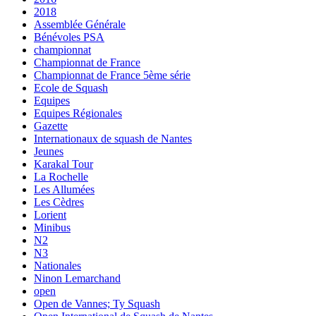
2018
Assemblée Générale
Bénévoles PSA
championnat
Championnat de France
Championnat de France 5ème série
Ecole de Squash
Equipes
Equipes Régionales
Gazette
Internationaux de squash de Nantes
Jeunes
Karakal Tour
La Rochelle
Les Allumées
Les Cèdres
Lorient
Minibus
N2
N3
Nationales
Ninon Lemarchand
open
Open de Vannes; Ty Squash