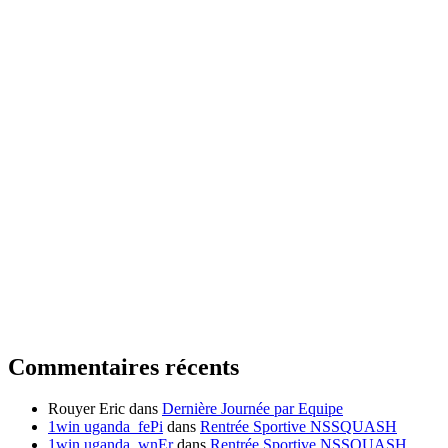
Commentaires récents
Rouyer Eric
dans
Dernière Journée par Equipe
1win uganda_fePi
dans
Rentrée Sportive NSSQUASH
1win uganda_wnEr
dans
Rentrée Sportive NSSQUASH