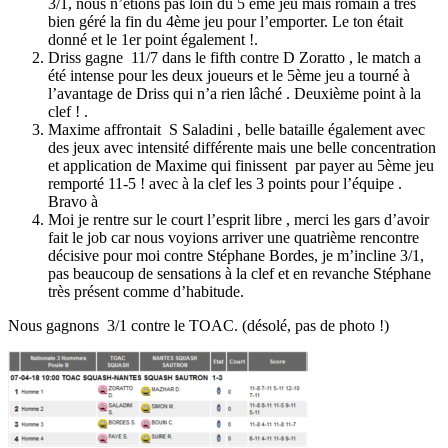
3/1, nous n’étions pas loin du 5 ème jeu mais romain a très
bien géré la fin du 4ème jeu pour l’emporter. Le ton était
donné et le 1er point également !.
Driss gagne 11/7 dans le fifth contre D Zoratto , le match a
été intense pour les deux joueurs et le 5ème jeu a tourné à
l’avantage de Driss qui n’a rien lâché . Deuxième point à la
clef ! .
Maxime affrontait S Saladini , belle bataille également avec
des jeux avec intensité différente mais une belle concentration
et application de Maxime qui finissent par payer au 5ème jeu
remporté 11-5 ! avec à la clef les 3 points pour l’équipe .
Bravo à
Moi je rentre sur le court l’esprit libre , merci les gars d’avoir
fait le job car nous voyions arriver une quatrième rencontre
décisive pour moi contre Stéphane Bordes, je m’incline 3/1,
pas beaucoup de sensations à la clef et en revanche Stéphane
très présent comme d’habitude.
Nous gagnons 3/1 contre le TOAC. (désolé, pas de photo !)