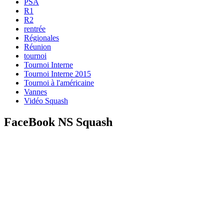
PSA
R1
R2
rentrée
Régionales
Réunion
tournoi
Tournoi Interne
Tournoi Interne 2015
Tournoi à l'américaine
Vannes
Vidéo Squash
FaceBook NS Squash