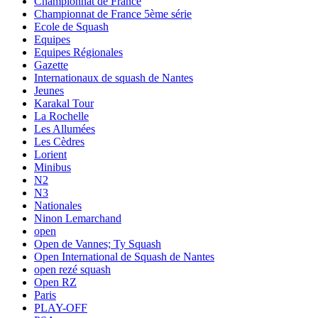
Championnat de France
Championnat de France 5ème série
Ecole de Squash
Equipes
Equipes Régionales
Gazette
Internationaux de squash de Nantes
Jeunes
Karakal Tour
La Rochelle
Les Allumées
Les Cèdres
Lorient
Minibus
N2
N3
Nationales
Ninon Lemarchand
open
Open de Vannes; Ty Squash
Open International de Squash de Nantes
open rezé squash
Open RZ
Paris
PLAY-OFF