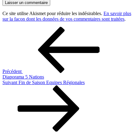
Ce site utilise Akismet pour réduire les indésirables.
En savoir plus
sur la façon dont les données de vos commentaires sont traitées
.
Navigation
Article
précédent
de
l’article
Précédent
Diaporama 5 Nations
Article
Suivant
Fin de Saison Equipes Régionales
suivant