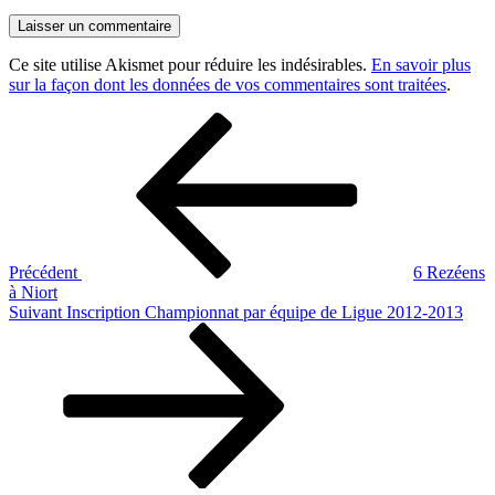
Ce site utilise Akismet pour réduire les indésirables.
En savoir plus
sur la façon dont les données de vos commentaires sont traitées
.
Navigation
Article
précédent
de
l’article
Précédent
6 Rezéens
à Niort
Article
Suivant
Inscription Championnat par équipe de Ligue 2012-2013
suivant