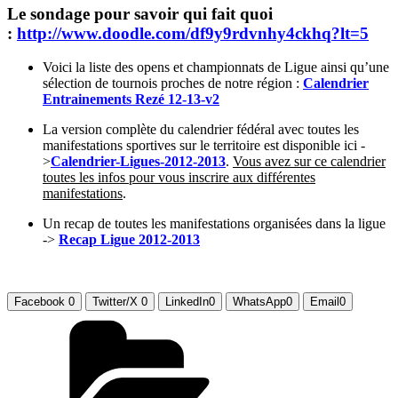
Le sondage pour savoir qui fait quoi
:
http://www.doodle.com/df9y9rdvnhy4ckhq?lt=5
Voici la liste des opens et championnats de Ligue ainsi qu’une
sélection de tournois proches de notre région :
Calendrier
Entrainements Rezé 12-13-v2
La version complète du calendrier fédéral avec toutes les
manifestations sportives sur le territoire est disponible ici -
>
Calendrier-Ligues-2012-2013
.
Vous avez sur ce calendrier
toutes les infos pour vous inscrire aux différentes
manifestations
.
Un recap de toutes les manifestations organisées dans la ligue
->
Recap Ligue
2012-2013
Facebook
0
Twitter/X
0
LinkedIn
0
WhatsApp
0
Email
0
Catégories