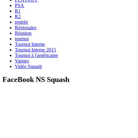
PSA
R1
R2
rentrée
Régionales
Réunion
tournoi
Tournoi Interne
Tournoi Interne 2015
Tournoi à l'américaine
Vannes
Vidéo Squash
FaceBook NS Squash