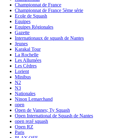
Championnat de France
Championnat de France 5ème série
Ecole de Squash
Equipes
Equipes Régionales
Gazette
Internationaux de squash de Nantes
Jeunes
Karakal Tour
La Rochelle
Les Allumées
Les Cèdres
Lorient
Minibus
N2
N3
Nationales
Ninon Lemarchand
open
Open de Vannes; Ty Squash
Open International de Squash de Nantes
open rezé squash
Open RZ
Paris
PLAY-OFF