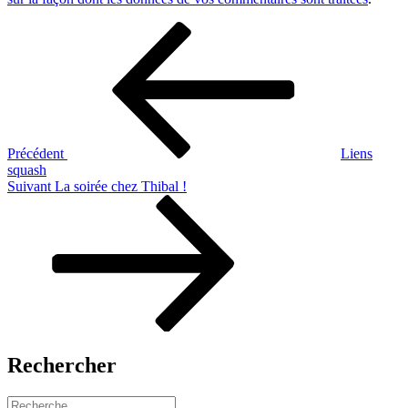
Navigation
Article
précédent
de
l’article
Précédent
Liens
squash
Article
Suivant
La soirée chez Thibal !
suivant
Rechercher
Recherche