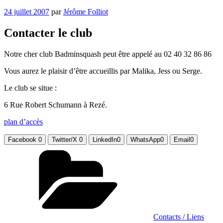
Publié
24 juillet 2007
par
Jérôme Folliot
le
Contacter le club
Notre cher club Badminsquash peut être appelé au 02 40 32 86 86
Vous aurez le plaisir d’être accueillis par Malika, Jess ou Serge.
Le club se situe :
6 Rue Robert Schumann à Rezé.
plan d’accès
Facebook
0
Twitter/X
0
LinkedIn
0
WhatsApp
0
Email
0
Catégories
Contacts / Liens