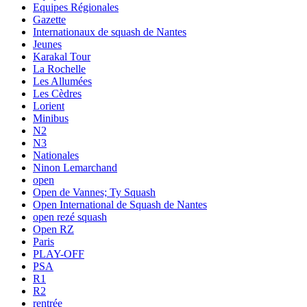
Equipes Régionales
Gazette
Internationaux de squash de Nantes
Jeunes
Karakal Tour
La Rochelle
Les Allumées
Les Cèdres
Lorient
Minibus
N2
N3
Nationales
Ninon Lemarchand
open
Open de Vannes; Ty Squash
Open International de Squash de Nantes
open rezé squash
Open RZ
Paris
PLAY-OFF
PSA
R1
R2
rentrée