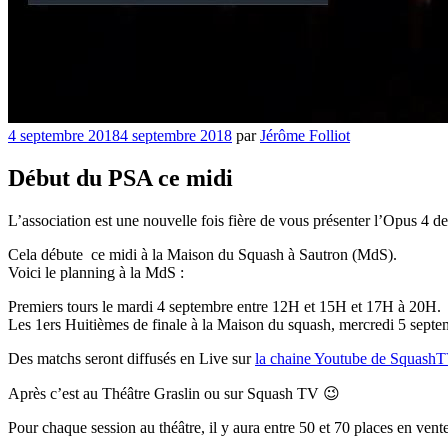
Publié
4 septembre 2018
4 septembre 2018
par
Jérôme Folliot
le
Début du PSA ce midi
L’association est une nouvelle fois fière de vous présenter l’Opus 
Cela débute ce midi à la Maison du Squash à Sautron (MdS).
Voici le planning à la MdS :
Premiers tours le mardi 4 septembre entre 12H et 15H et 17H à 20H.
Les 1ers Huitièmes de finale à la Maison du squash, mercredi 5 sept
Des matchs seront diffusés en Live sur
la chaine Youtube de SquashT
Après c’est au Théâtre Graslin ou sur Squash TV 😉
Pour chaque session au théâtre, il y aura entre 50 et 70 places en vente