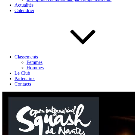
Actualités
Calendrier
Classements
Femmes
Hommes
Le Club
Partenaires
Contacts