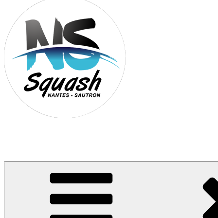
Association Nantes Squash Sautron
Site de l'association sportive de Squash de Nantes