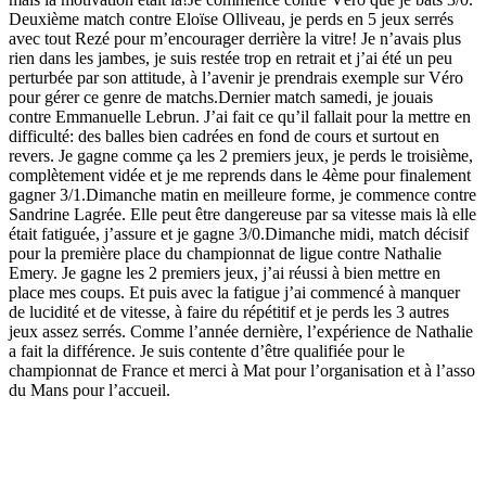
Deuxième match contre Eloïse Olliveau, je perds en 5 jeux serrés
avec tout Rezé pour m’encourager derrière la vitre! Je n’avais plus
rien dans les jambes, je suis restée trop en retrait et j’ai été un peu
perturbée par son attitude, à l’avenir je prendrais exemple sur Véro
pour gérer ce genre de matchs.Dernier match samedi, je jouais
contre Emmanuelle Lebrun. J’ai fait ce qu’il fallait pour la mettre en
difficulté: des balles bien cadrées en fond de cours et surtout en
revers. Je gagne comme ça les 2 premiers jeux, je perds le troisième,
complètement vidée et je me reprends dans le 4ème pour finalement
gagner 3/1.Dimanche matin en meilleure forme, je commence contre
Sandrine Lagrée. Elle peut être dangereuse par sa vitesse mais là elle
était fatiguée, j’assure et je gagne 3/0.Dimanche midi, match décisif
pour la première place du championnat de ligue contre Nathalie
Emery. Je gagne les 2 premiers jeux, j’ai réussi à bien mettre en
place mes coups. Et puis avec la fatigue j’ai commencé à manquer
de lucidité et de vitesse, à faire du répétitif et je perds les 3 autres
jeux assez serrés. Comme l’année dernière, l’expérience de Nathalie
a fait la différence. Je suis contente d’être qualifiée pour le
championnat de France et merci à Mat pour l’organisation et à l’asso
du Mans pour l’accueil.