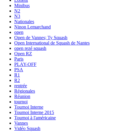
Lorient
Minibus
N2
N3
Nationales
Ninon Lemarchand
open
Open de Vannes; Ty Squash
Open International de Squash de Nantes
open rezé squash
Open RZ
Paris
PLAY-OFF
PSA
R1
R2
rentrée
Régionales
Réunion
tournoi
Tournoi Interne
Tournoi Interne 2015
Tournoi à l'américaine
Vannes
Vidéo Squash