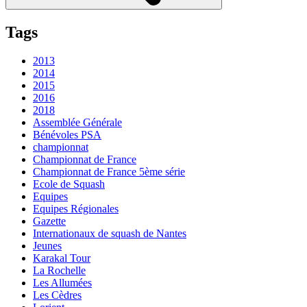
Tags
2013
2014
2015
2016
2018
Assemblée Générale
Bénévoles PSA
championnat
Championnat de France
Championnat de France 5ème série
Ecole de Squash
Equipes
Equipes Régionales
Gazette
Internationaux de squash de Nantes
Jeunes
Karakal Tour
La Rochelle
Les Allumées
Les Cèdres