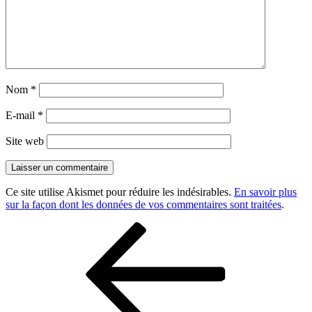
Nom
*
E-mail
*
Site web
Ce site utilise Akismet pour réduire les indésirables.
En savoir plus
sur la façon dont les données de vos commentaires sont traitées
.
Navigation
Article
précédent
de
l’article