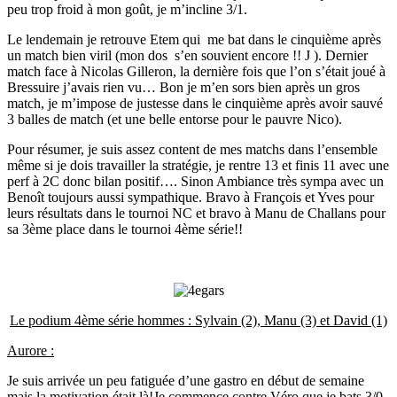
peu trop froid à mon goût, je m’incline 3/1.
Le lendemain je retrouve Etem qui me bat dans le cinquième après
un match bien viril (mon dos s’en souvient encore !! J ). Dernier
match face à Nicolas Gilleron, la dernière fois que l’on s’était joué à
Bressuire j’avais rien vu… Bon je m’en sors bien après un gros
match, je m’impose de justesse dans le cinquième après avoir sauvé
3 balles de match (et une belle entorse pour le pauvre Nico).
Pour résumer, je suis assez content de mes matchs dans l’ensemble
même si je dois travailler la stratégie, je rentre 13 et finis 11 avec une
perf à 2C donc bilan positif…. Sinon Ambiance très sympa avec un
Benoît toujours aussi sympathique. Bravo à François et Yves pour
leurs résultats dans le tournoi NC et bravo à Manu de Challans pour
sa 3ème place dans le tournoi 4ème série!!
Le podium 4ème série hommes : Sylvain (2), Manu (3) et David (1)
Aurore :
Je suis arrivée un peu fatiguée d’une gastro en début de semaine
mais la motivation était là!Je commence contre Véro que je bats 3/0.