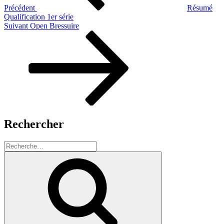
Précédent
Résumé
Qualification 1er série
Article
Suivant
Open Bressuire
suivant
Rechercher
Recherche
pour
Recherche
: