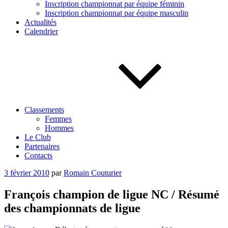
Inscription championnat par équipe féminin
Inscription championnat par équipe masculin
Actualités
Calendrier
Classements
Femmes
Hommes
Le Club
Partenaires
Contacts
Publié
3 février 2010
par
Romain Couturier
le
François champion de ligue NC / Résumé
des championnats de ligue