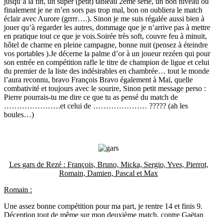
jusqu’à la fin, un super (petit) tableau 2ème série, un bon niveau où
finalement je ne m’en sors pas trop mal, bon on oubliera le match
éclair avec Aurore (grrrr….). Sinon je me suis régalée aussi bien à
jouer qu’à regarder les autres, dommage que je n’arrive pas à mettre
en pratique tout ce que je vois.Soirée très soft, couvre feu à minuit,
hôtel de charme en pleine campagne, bonne nuit (pensez à éteindre
vos portables ).Je décerne la palme d’or à un joueur rezéen qui pour
son entrée en compétition rafle le titre de champion de ligue et celui
du premier de la liste des indésirables en chambrée… tout le monde
l’aura reconnu, bravo François Bravo également à Maï, quelle
combativité et toujours avec le sourire, Sinon petit message perso :
Pierre pourrais-tu me dire ce que tu as pensé du match de
………………….et celui de ………………… ????? (ah les
boules…)
Les gars de Rezé : François, Bruno, Micka, Sergio, Yves, Pierrot,
Romain, Damien, Pascal et Max
Romain :
Une assez bonne compétition pour ma part, je rentre 14 et finis 9.
Déception tout de même sur mon deuxième match, contre Gaëtan