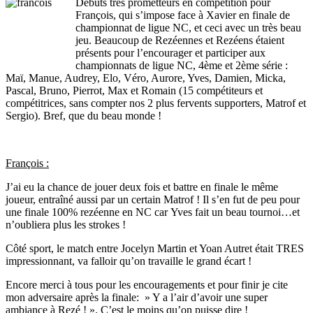
Débuts très prometteurs en compétition pour
François, qui s’impose face à Xavier en finale de
championnat de ligue NC, et ceci avec un très beau
jeu. Beaucoup de Rezéennes et Rezéens étaient
présents pour l’encourager et participer aux
championnats de ligue NC, 4ème et 2ème série :
Maï, Manue, Audrey, Elo, Véro, Aurore, Yves, Damien, Micka,
Pascal, Bruno, Pierrot, Max et Romain (15 compétiteurs et
compétitrices, sans compter nos 2 plus fervents supporters, Matrof et
Sergio). Bref, que du beau monde !
François :
J’ai eu la chance de jouer deux fois et battre en finale le même
joueur, entraîné aussi par un certain Matrof ! Il s’en fut de peu pour
une finale 100% rezéenne en NC car Yves fait un beau tournoi…et
n’oubliera plus les strokes !
Côté sport, le match entre Jocelyn Martin et Yoan Autret était TRES
impressionnant, va falloir qu’on travaille le grand écart !
Encore merci à tous pour les encouragements et pour finir je cite
mon adversaire après la finale: » Y a l’air d’avoir une super
ambiance à Rezé ! ». C’est le moins qu’on puisse dire !