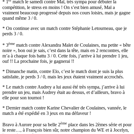
er
* 1
match le samedi contre Maï, très sympa pour débuter la
compétition, le stress en moins ! On s’est bien amusé, Maï a
vraiment beaucoup progressé depuis nos cours loisirs, mais je gagne
quand même 3 / 0.
* On continue avec un match contre Stéphanie Letourneau, que je
perds 3 / 0.
ème
* 3
match contre Alexandra Malet de Coulaines, ma petite « bête
noire », bon oui je sais, c’est dans la tête, mais en 2 rencontres, elle
m’a à chaque fois battu 3 / 0. Cette fois, j’arrive à lui prendre 1 jeu,
ouf !! La prochaine fois, je gagnerai !!
* Dimanche matin, contre Elo, c’est le match dont je suis la plus
satisfaite, je perds 3 / 0, mais les jeux étaient vraiment accrochés.
* Le match contre Audrey a lui aussi été très sympa, j’arrive à lui
prendre un jeu, mais Audrey était au dessus, et d’ailleurs, bravo à
elle pour son tournoi !
* Dernier match contre Karine Chevalier de Coulaines, vannée, le
match a été expédié en 3 jeux en ma défaveur !
ème
Bravo à Aurore pour sa belle 2
place dans les 2èmes série et pour
le reste…, à François bien sûr, notre champion du WE et à Jocelyn,