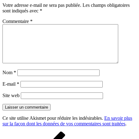
Votre adresse e-mail ne sera pas publiée.
Les champs obligatoires
sont indiqués avec
*
Commentaire
*
Nom
*
E-mail
*
Site web
Ce site utilise Akismet pour réduire les indésirables.
En savoir plus
sur la façon dont les données de vos commentaires sont traitées
.
Navigation
Article