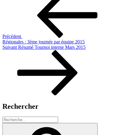
précédent
de
l’article
Précédent
Régionales : 3ème journée par équipe 2015
Article
Suivant
Résumé Tournoi interne Mars 2015
suivant
Rechercher
Recherche
pour
Recherche
: