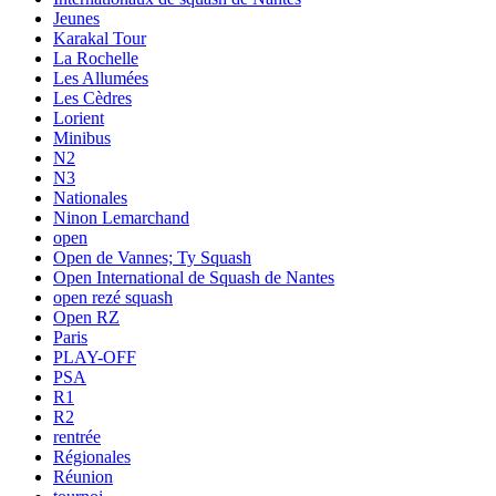
Jeunes
Karakal Tour
La Rochelle
Les Allumées
Les Cèdres
Lorient
Minibus
N2
N3
Nationales
Ninon Lemarchand
open
Open de Vannes; Ty Squash
Open International de Squash de Nantes
open rezé squash
Open RZ
Paris
PLAY-OFF
PSA
R1
R2
rentrée
Régionales
Réunion