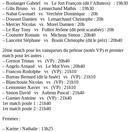
– Boulanger Gabriel vs Le Jort François (dit l’Albatros) : 19h30
– Gilis Bruno vs Lemarchand Mathis : 19h30
– Nabat Gwenaël vs Verchère Dominique : 20h
– Dousset Damien vs Lemarchand Christophe : 20h
– Mercier Nicolas vs Morel Damien : 20h
– Le Ray Tony vs Folliot Jérôme (dit petit scarabée) : 20h
– Couturier Romain vs Micheau Simon : 20h40
– Lancelot Stéphane vs Bouin Christophe (dit le prèz) : 20h40
2ème match pour les vainqueurs du prétour (notés VP) et premier
match pour les autres :
– Grenon Tristan vs (VP) : 20h40
– Angelo Arnaud vs Le Mot Yves : 20h40
– Francou Rodolphe vs (VP) : 21h10
– Bureau Bernard (dit la fusée) vs (VP) : 21h10
– Blanchouin Nicolas vs (VP) : 21h10
– Lemonnier Xavier vs (VP) : 21h10
– Simon David vs Aubrun Pascal : 21h40
– Garnier Antoine vs (VP) : 21h40
1er match poule 1 : 21h40
1er match poule 2 : 21h40
Femmes :
– Karine / Nathalie : 13h25