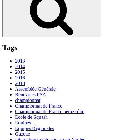
Tags
2013
2014
2015
2016
2018
Assemblée Générale
Bénévoles PSA
championnat
Championnat de France
Championnat de France 5ème série
Ecole de Squash
Equipes
Equipes Régionales
Gazette
Internationaux de squash de Nantes