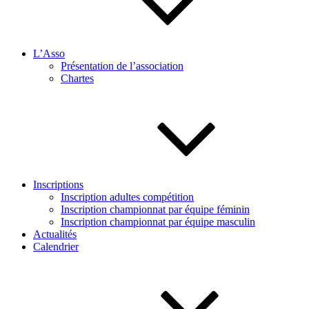
L’Asso
Présentation de l’association
Chartes
Inscriptions
Inscription adultes compétition
Inscription championnat par équipe féminin
Inscription championnat par équipe masculin
Actualités
Calendrier