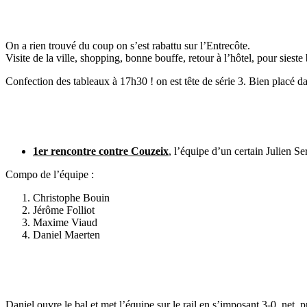
On a rien trouvé du coup on s’est rabattu sur l’Entrecôte.
Visite de la ville, shopping, bonne bouffe, retour à l’hôtel, pour sieste
Confection des tableaux à 17h30 ! on est tête de série 3. Bien placé da
1er rencontre contre Couzeix
, l’équipe d’un certain Julien Se
Compo de l’équipe :
Christophe Bouin
Jérôme Folliot
Maxime Viaud
Daniel Maerten
Daniel ouvre le bal et met l’équipe sur le rail en s’imposant 3-0, net, 