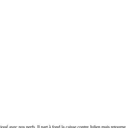
joué avec nos nerfs. Il part à fond la caisse contre Julien mais retourne