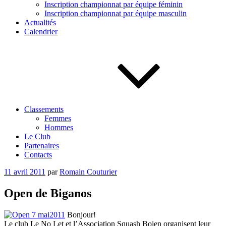
Inscription championnat par équipe féminin
Inscription championnat par équipe masculin
Actualités
Calendrier
Classements
Femmes
Hommes
Le Club
Partenaires
Contacts
Publié
11 avril 2011
par
Romain Couturier
le
Open de Biganos
Bonjour!
Le club Le No Let et l’Association Squash Boien organisent leur