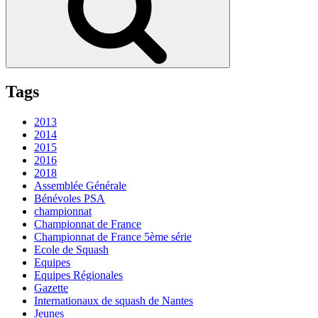
Tags
2013
2014
2015
2016
2018
Assemblée Générale
Bénévoles PSA
championnat
Championnat de France
Championnat de France 5ème série
Ecole de Squash
Equipes
Equipes Régionales
Gazette
Internationaux de squash de Nantes
Jeunes