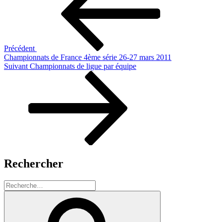
l’article
Précédent
Championnats de France 4ème série 26-27 mars 2011
Article
Suivant
Championnats de ligue par équipe
suivant
Rechercher
Recherche
pour
Recherche
: