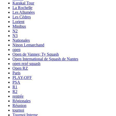
Karakal Tour
La Rochelle
Les Allumées
Les Cèdres
Lorient
Minibus
N2
N3
Nationales
Ninon Lemarchand
open
Open de Vannes; Ty Squash
Open International de Squash de Nantes
open rezé squash
Open RZ
Paris
PLAY-OFF
PSA
R1
R2
rentrée
Régionales
Réunion
tournoi
Tournoi Interne