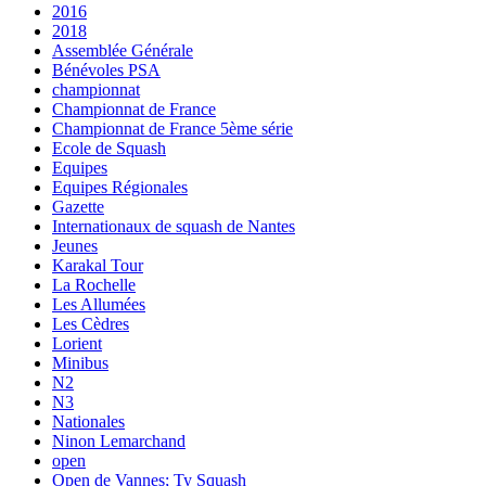
2016
2018
Assemblée Générale
Bénévoles PSA
championnat
Championnat de France
Championnat de France 5ème série
Ecole de Squash
Equipes
Equipes Régionales
Gazette
Internationaux de squash de Nantes
Jeunes
Karakal Tour
La Rochelle
Les Allumées
Les Cèdres
Lorient
Minibus
N2
N3
Nationales
Ninon Lemarchand
open
Open de Vannes; Ty Squash