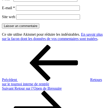
E-mail
*
Site web
Ce site utilise Akismet pour réduire les indésirables.
En savoir plus
sur la façon dont les données de vos commentaires sont traitées
.
Navigation
Article
précédent
de
l’article
Précédent
Retours
sur le tournoi interne de rentrée
Article
Suivant
Retour sur l’Open de Bressuire
suivant