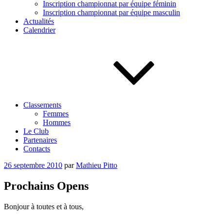
Inscription championnat par équipe féminin
Inscription championnat par équipe masculin
Actualités
Calendrier
Classements
Femmes
Hommes
Le Club
Partenaires
Contacts
Publié
26 septembre 2010
par
Mathieu Pitto
le
Prochains Opens
Bonjour à toutes et à tous,