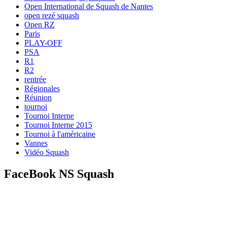
Open International de Squash de Nantes
open rezé squash
Open RZ
Paris
PLAY-OFF
PSA
R1
R2
rentrée
Régionales
Réunion
tournoi
Tournoi Interne
Tournoi Interne 2015
Tournoi à l'américaine
Vannes
Vidéo Squash
FaceBook NS Squash