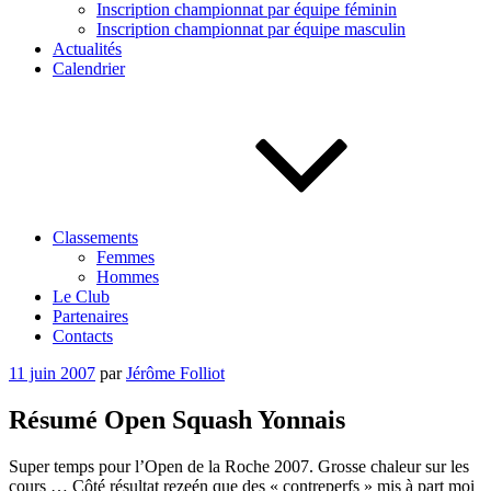
Inscription championnat par équipe féminin
Inscription championnat par équipe masculin
Actualités
Calendrier
Classements
Femmes
Hommes
Le Club
Partenaires
Contacts
Publié
11 juin 2007
par
Jérôme Folliot
le
Résumé Open Squash Yonnais
Super temps pour l’Open de la Roche 2007. Grosse chaleur sur les
cours … Côté résultat rezeén que des « contreperfs » mis à part moi