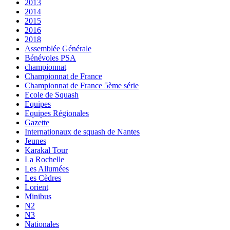
2013
2014
2015
2016
2018
Assemblée Générale
Bénévoles PSA
championnat
Championnat de France
Championnat de France 5ème série
Ecole de Squash
Equipes
Equipes Régionales
Gazette
Internationaux de squash de Nantes
Jeunes
Karakal Tour
La Rochelle
Les Allumées
Les Cèdres
Lorient
Minibus
N2
N3
Nationales