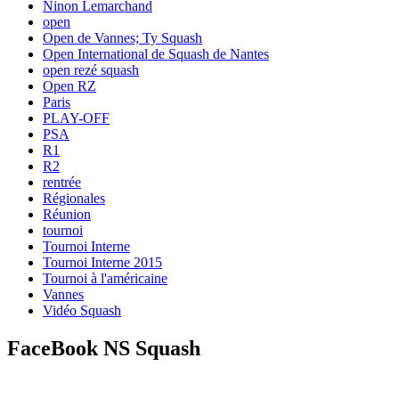
Ninon Lemarchand
open
Open de Vannes; Ty Squash
Open International de Squash de Nantes
open rezé squash
Open RZ
Paris
PLAY-OFF
PSA
R1
R2
rentrée
Régionales
Réunion
tournoi
Tournoi Interne
Tournoi Interne 2015
Tournoi à l'américaine
Vannes
Vidéo Squash
FaceBook NS Squash