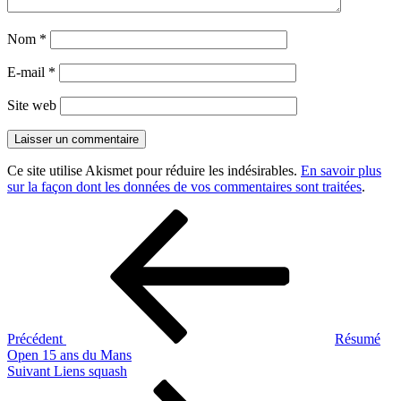
Nom
*
E-mail
*
Site web
Ce site utilise Akismet pour réduire les indésirables.
En savoir plus
sur la façon dont les données de vos commentaires sont traitées
.
Navigation
Article
précédent
de
l’article
Précédent
Résumé
Open 15 ans du Mans
Article
Suivant
Liens squash
suivant