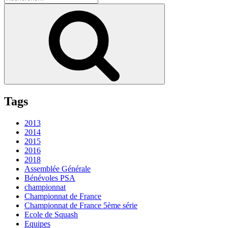
pour
Recherche
:
Tags
2013
2014
2015
2016
2018
Assemblée Générale
Bénévoles PSA
championnat
Championnat de France
Championnat de France 5ème série
Ecole de Squash
Equipes