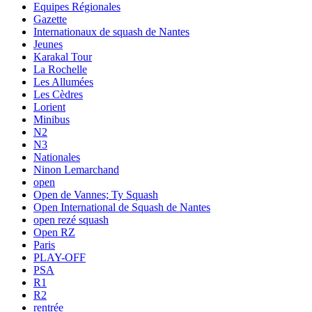
Equipes Régionales
Gazette
Internationaux de squash de Nantes
Jeunes
Karakal Tour
La Rochelle
Les Allumées
Les Cèdres
Lorient
Minibus
N2
N3
Nationales
Ninon Lemarchand
open
Open de Vannes; Ty Squash
Open International de Squash de Nantes
open rezé squash
Open RZ
Paris
PLAY-OFF
PSA
R1
R2
rentrée