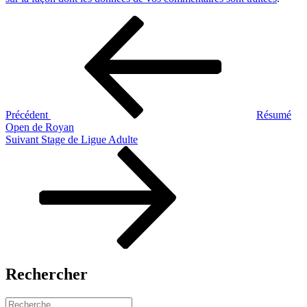
Navigation
Article
précédent
de
l’article
Précédent
Résumé
Open de Royan
Article
Suivant
Stage de Ligue Adulte
suivant
Rechercher
Recherche