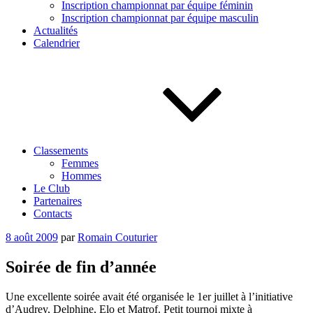
Inscription championnat par équipe féminin
Inscription championnat par équipe masculin
Actualités
Calendrier
Classements
Femmes
Hommes
Le Club
Partenaires
Contacts
Publié
8 août 2009
par
Romain Couturier
le
Soirée de fin d’année
Une excellente soirée avait été organisée le 1er juillet à l’initiative
d’Audrey, Delphine, Elo et Matrof. Petit tournoi mixte à