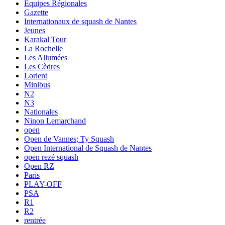
Equipes Régionales
Gazette
Internationaux de squash de Nantes
Jeunes
Karakal Tour
La Rochelle
Les Allumées
Les Cèdres
Lorient
Minibus
N2
N3
Nationales
Ninon Lemarchand
open
Open de Vannes; Ty Squash
Open International de Squash de Nantes
open rezé squash
Open RZ
Paris
PLAY-OFF
PSA
R1
R2
rentrée