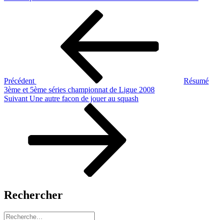
Navigation
Article
précédent
de
l’article
Précédent
Résumé
3ème et 5ème séries championnat de Ligue 2008
Article
Suivant
Une autre facon de jouer au squash
suivant
Rechercher
Recherche