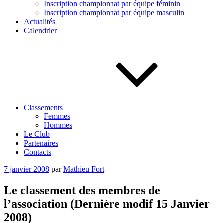
Inscription championnat par équipe féminin
Inscription championnat par équipe masculin
Actualités
Calendrier
Classements
Femmes
Hommes
Le Club
Partenaires
Contacts
Publié
7 janvier 2008
par
Mathieu Fort
le
Le classement des membres de
l’association (Dernière modif 15 Janvier
2008)