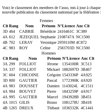
Voici le classement des membres de l’asso, mis à jour à chaque
nouvelle publication du classement nationnal par la fédération :
Femmes
Clt
Rang
Nom
Prénom
N°Licence
Anc Clt
3D
464
CABRIE
Bénédicte
2416461C
3C389
4A
612
JEZEQUEL
Stephanie
2108747A
NC1500
4B
702
LERAY
Veronique
2959110M
4C872
4C
983
ROY
Celine
2583703D
NC1500
Hommes
Clt
Rang
Nom
Prénom
N°Licence
Anc Clt
3A
299
FOLLIOT
Jérome
1354100R
3C513
3A
337
FOLLIOT
Mickael
1882697D
3B467
3C
604
CHICOINE
Grégoire
1543336P
4A925
3D
800
GAUTIER
Pascal
1772390K
4A920
4A
983
DOUSSET
Damien
1143024L
4C1511
4A
984
BOUVET
Pierre
1843259P
4A917
4A
995
GAUTIER
Marcel
1943928B
3B451
4A
1015
GILIS
Bruno
1081278U
3B418
4B
1265
DREUX
Thibaut
1036532K
4C1441