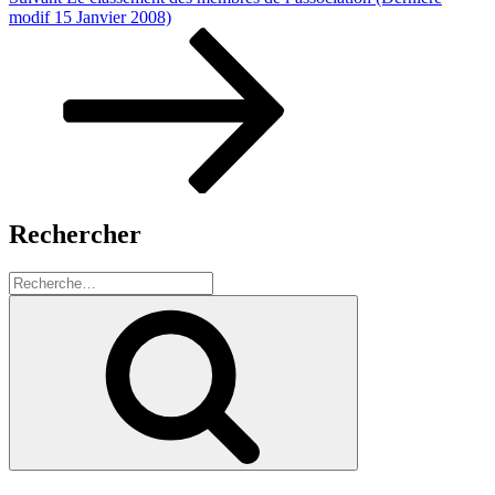
suivant
modif 15 Janvier 2008)
Rechercher
Recherche
pour
Recherche
: