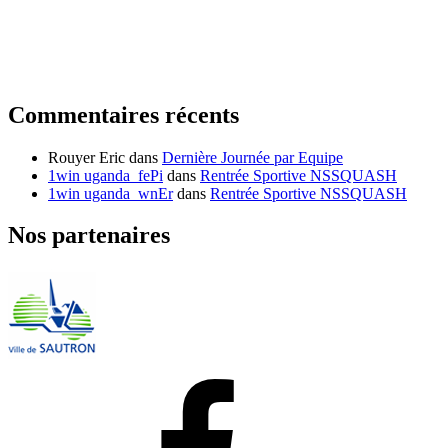
Commentaires récents
Rouyer Eric
dans
Dernière Journée par Equipe
1win uganda_fePi
dans
Rentrée Sportive NSSQUASH
1win uganda_wnEr
dans
Rentrée Sportive NSSQUASH
Nos partenaires
Facebook