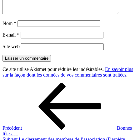
Nom
*
E-mail
*
Site web
Ce site utilise Akismet pour réduire les indésirables.
En savoir plus
sur la façon dont les données de vos commentaires sont traitées
.
Navigation
Article
précédent
de
l’article
Précédent
Bonnes
fêtes …
Article
Suivant
Le classement des membres de l’association (Dernière