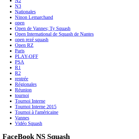
N2
N3
Nationales
Ninon Lemarchand
open
Open de Vannes; Ty Squash
Open International de Squash de Nantes
open rezé squash
Open RZ
Paris
PLAY-OFF
PSA
R1
R2
rentrée
Régionales
Réunion
tournoi
Tournoi Interne
Tournoi Interne 2015
Tournoi à l'américaine
Vannes
Vidéo Squash
FaceBook NS Squash