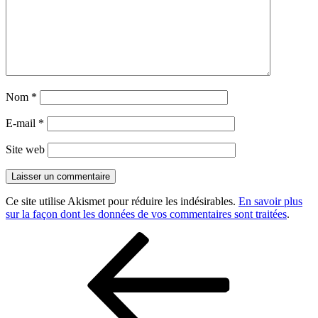
Nom
*
E-mail
*
Site web
Ce site utilise Akismet pour réduire les indésirables.
En savoir plus
sur la façon dont les données de vos commentaires sont traitées
.
Navigation
Article
précédent
de
l’article