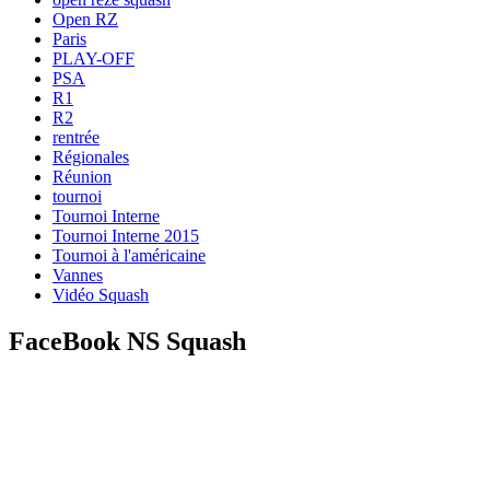
Open RZ
Paris
PLAY-OFF
PSA
R1
R2
rentrée
Régionales
Réunion
tournoi
Tournoi Interne
Tournoi Interne 2015
Tournoi à l'américaine
Vannes
Vidéo Squash
FaceBook NS Squash