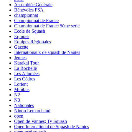
Assemblée Générale
Bénévoles PSA
championnat
Championnat de France
Championnat de France 5ème série
Ecole de Squash
Equipes
Equipes Régionales
Gazette
Internationaux de squash de Nantes
Jeunes
Karakal Tour
La Rochelle
Les Allumées
Les Cèdres
Lorient
Minibus
N2
N3
Nationales
Ninon Lemarchand
open
Open de Vannes; Ty Squash
Open International de Squash de Nantes
open rezé squash