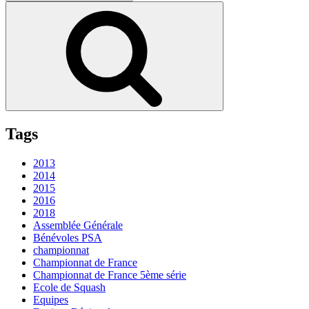
pour
Recherche
:
Tags
2013
2014
2015
2016
2018
Assemblée Générale
Bénévoles PSA
championnat
Championnat de France
Championnat de France 5ème série
Ecole de Squash
Equipes