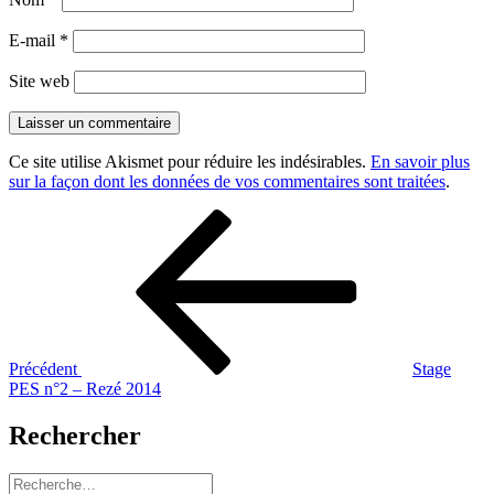
E-mail
*
Site web
Ce site utilise Akismet pour réduire les indésirables.
En savoir plus
sur la façon dont les données de vos commentaires sont traitées
.
Navigation
Article
précédent
de
l’article
Précédent
Stage
PES n°2 – Rezé 2014
Rechercher
Recherche