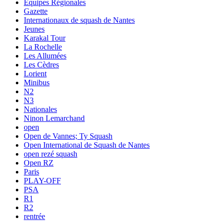
Equipes Régionales
Gazette
Internationaux de squash de Nantes
Jeunes
Karakal Tour
La Rochelle
Les Allumées
Les Cèdres
Lorient
Minibus
N2
N3
Nationales
Ninon Lemarchand
open
Open de Vannes; Ty Squash
Open International de Squash de Nantes
open rezé squash
Open RZ
Paris
PLAY-OFF
PSA
R1
R2
rentrée